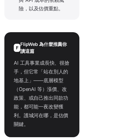
險，以及估價重點。
FlipWeb 為什麼推薦你
F
讀這篇
AI 工具事業成長快、很搶
手，但它常「站在別人的
地基上」——底層模型
（OpenAI 等）漲價、改
政策、或自己推出同款功
能，都可能一夜改變獲
利。護城河在哪，是估價
關鍵。