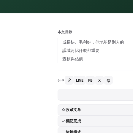
本文目錄
成長快、毛利好，但地基是別人的
護城河比什麼都重要
查核與估價
分享
LINE
FB
X
@
收藏文章
標記完成
簡報模式