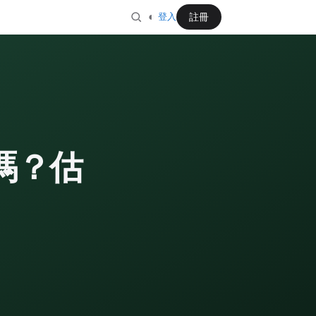
◐
註冊
登入
賣嗎？估