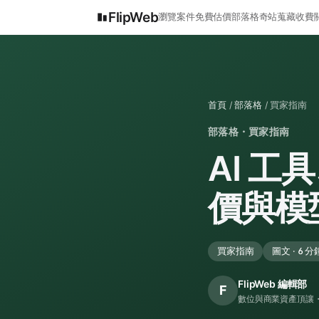
FlipWeb
瀏覽案件
免費估價
部落格
奇站蒐藏
收費
首頁
/
部落格
/ 買家指南
部落格・買家指南
AI 工
價與模
買家指南
圖文 · 6 分
FlipWeb 編輯部
F
數位與商業資產頂讓