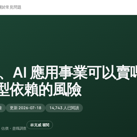
關於
常見問題
具、AI 應用事業可以
型依賴的風險
鐘
更新 2026-07-18
14,743 人已閱讀
林克威 審閱
・估價・盡職調查