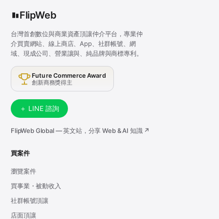
FlipWeb
台灣首創數位與商業資產頂讓仲介平台，專業仲
介買賣網站、線上商店、App、社群帳號、網
域、現成公司、營業讓與、純品牌與商標專利。
Future Commerce Award
創新商務獎得主
＋ LINE 諮詢
FlipWeb Global — 英文站，分享 Web & AI 知識 ↗
買案件
瀏覽案件
買事業・被動收入
社群帳號頂讓
店面頂讓