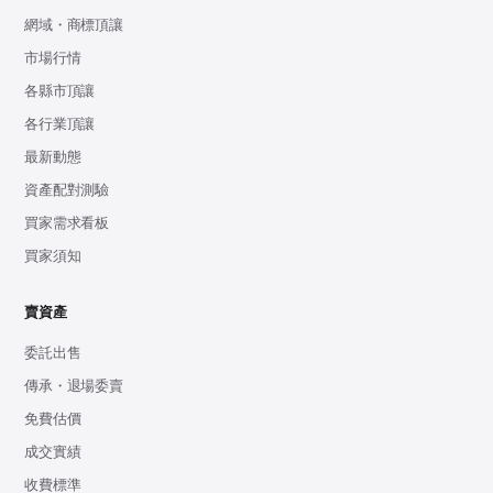
網域・商標頂讓
市場行情
各縣市頂讓
各行業頂讓
最新動態
資產配對測驗
買家需求看板
買家須知
賣資產
委託出售
傳承・退場委賣
免費估價
成交實績
收費標準