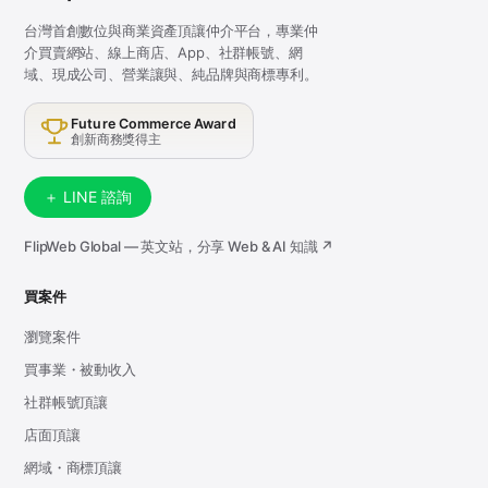
台灣首創數位與商業資產頂讓仲介平台，專業仲
介買賣網站、線上商店、App、社群帳號、網
域、現成公司、營業讓與、純品牌與商標專利。
Future Commerce Award
創新商務獎得主
＋ LINE 諮詢
FlipWeb Global — 英文站，分享 Web & AI 知識 ↗
買案件
瀏覽案件
買事業・被動收入
社群帳號頂讓
店面頂讓
網域・商標頂讓