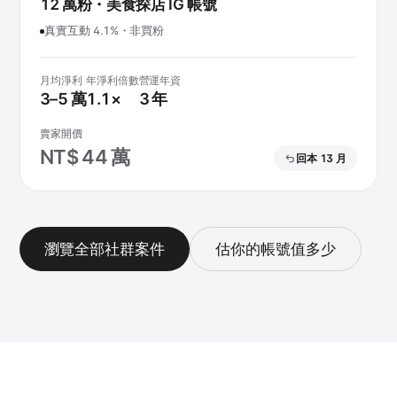
12 萬粉・美食探店 IG 帳號
真實互動 4.1%・非買粉
月均淨利
年淨利倍數
營運年資
3–5 萬
1.1×
3 年
賣家開價
NT$ 44 萬
回本 13 月
瀏覽全部社群案件
估你的帳號值多少