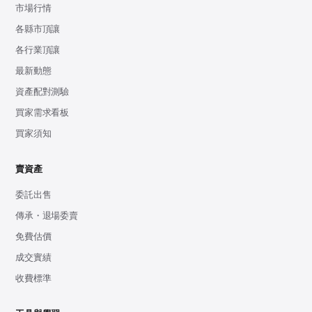
市場行情
各縣市頂讓
各行業頂讓
最新動態
資產配對測驗
買家需求看板
買家須知
賣資產
委託出售
傳承・退場委賣
免費估價
成交實績
收費標準