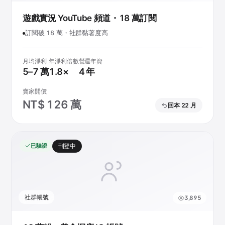
遊戲實況 YouTube 頻道・18 萬訂閱
訂閱破 18 萬・社群黏著度高
月均淨利
年淨利倍數
營運年資
5–7 萬
1.8×
4 年
賣家開價
NT$ 126 萬
回本 22 月
已驗證
刊登中
社群帳號
3,895