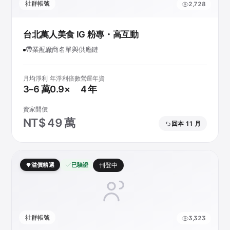
社群帳號
2,728
台北萬人美食 IG 粉專・高互動
帶業配廠商名單與供應鏈
月均淨利
年淨利倍數
營運年資
3–6 萬
0.9×
4 年
賣家開價
NT$ 49 萬
回本 11 月
溢價精選
已驗證
刊登中
社群帳號
3,323