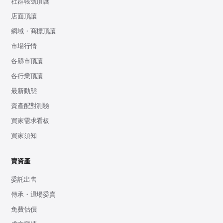
社群帳號頂讓
店面頂讓
網域・商標頂讓
市場行情
各縣市頂讓
各行業頂讓
最新動態
資產配對測驗
買家需求看板
買家須知
賣資產
委託出售
傳承・退場委賣
免費估價