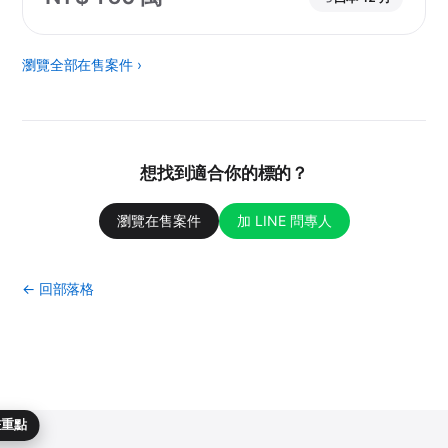
瀏覽全部在售案件 ›
想找到適合你的標的？
瀏覽在售案件
加 LINE 問專人
← 回部落格
畫重點