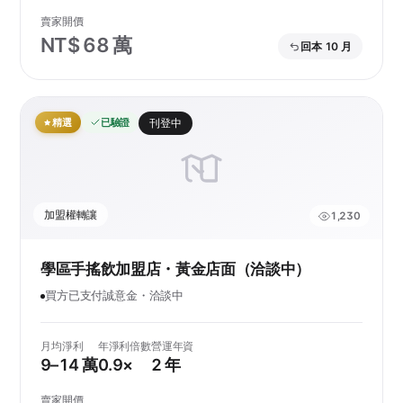
賣家開價
NT$ 68 萬
回本 10 月
精選
已驗證
刊登中
加盟權轉讓
1,230
學區手搖飲加盟店・黃金店面（洽談中）
買方已支付誠意金・洽談中
月均淨利
年淨利倍數
營運年資
9–14 萬
0.9×
2 年
賣家開價