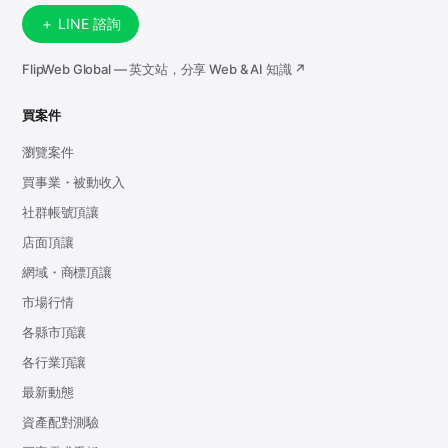
＋ LINE 諮詢
FlipWeb Global — 英文站，分享 Web & AI 知識 ↗
買案件
瀏覽案件
買事業・被動收入
社群帳號頂讓
店面頂讓
網域・商標頂讓
市場行情
各縣市頂讓
各行業頂讓
最新動態
資產配對測驗