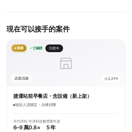
現在可以接手的案件
精選
已驗證
刊登中
店面頂讓
2,299
捷運站前早餐店・含設備（新上架）
地段人流穩定・尖峰排隊
月均淨利
年淨利倍數
營運年資
6–9 萬
0.8×
5 年