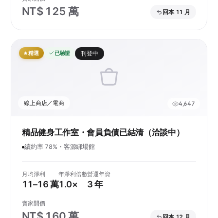
NT$ 125 萬
回本 11 月
精選
已驗證
刊登中
線上商店／電商
4,647
精品健身工作室・會員負債已結清（洽談中）
續約率 78%・客源綁場館
月均淨利
年淨利倍數
營運年資
11–16 萬
1.0×
3 年
賣家開價
NT$ 160 萬
回本 12 月