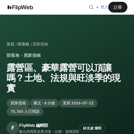
FlipWeb
◐
註冊
登入
首頁
/
部落格
/ 買家指南
部落格・買家指南
露營區、豪華露營可以頂讓
嗎？土地、法規與旺淡季的現
實
買家指南
圖文 · 6 分鐘
更新 2026-07-22
15,765 人已閱讀
FlipWeb 編輯部
F
林克威 審閱
數位與商業資產頂讓・估價・盡職調查