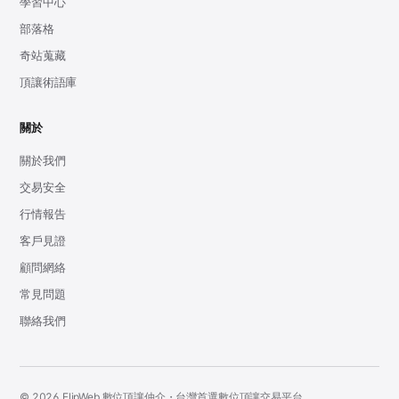
學習中心
部落格
奇站蒐藏
頂讓術語庫
關於
關於我們
交易安全
行情報告
客戶見證
顧問網絡
常見問題
聯絡我們
© 2026 FlipWeb 數位頂讓仲介・台灣首選數位頂讓交易平台