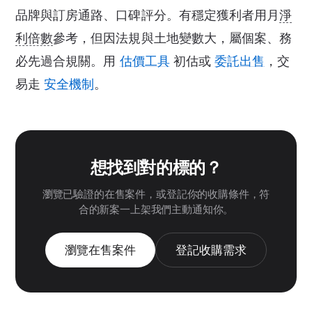
品牌與訂房通路、口碑評分。有穩定獲利者用月
淨
利倍數
參考，但因法規與土地變數大，屬個案、務
必先過合規關。用
估價工具
初估或
委託出售
，交
易走
安全機制
。
想找到對的標的？
瀏覽已驗證的在售案件，或登記你的收購條件，符
合的新案一上架我們主動通知你。
瀏覽在售案件
登記收購需求