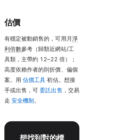
估價
有穩定被動銷售的，可用月
淨
利倍數
參考（歸類近網站/工
具類，主帶約 12–22 倍）；
高度依賴作者的則折價、偏個
案。用
估價工具
初估。想接
手或出售，可
委託出售
，交易
走
安全機制
。
想找到對的標