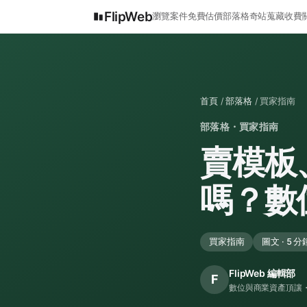
FlipWeb
瀏覽案件
免費估價
部落格
奇站蒐藏
收費
首頁
/
部落格
/ 買家指南
部落格・買家指南
賣模板
嗎？數
買家指南
圖文 · 5 分
FlipWeb 編輯部
F
數位與商業資產頂讓