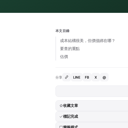
本文目錄
成本結構很美，但價值綁在哪？
要查的重點
估價
分享
LINE
FB
X
@
收藏文章
標記完成
簡報模式