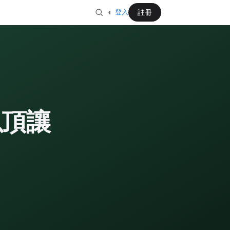
◐
註冊
登入
以頂讓