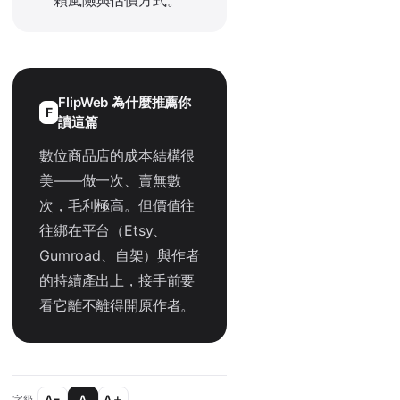
FlipWeb 為什麼推薦你
F
讀這篇
數位商品店的成本結構很
美——做一次、賣無數
次，毛利極高。但價值往
往綁在平台（Etsy、
Gumroad、自架）與作者
的持續產出上，接手前要
看它離不離得開原作者。
A−
A
A＋
字級