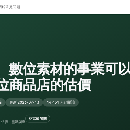
關於
常見問題
、數位素材的事業可
位商品店的估價
鐘
更新 2026-07-13
14,451 人已閱讀
林克威 審閱
・估價・盡職調查