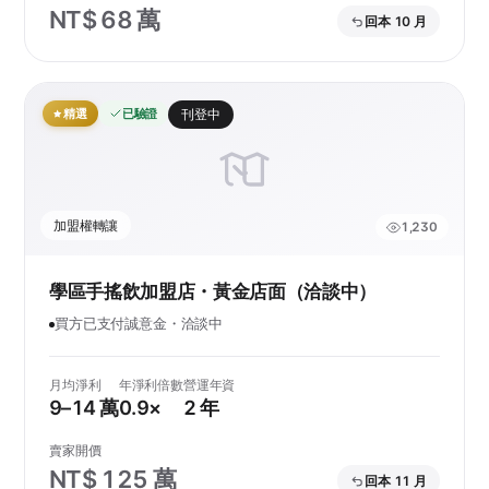
NT$ 68 萬
回本 10 月
精選
已驗證
刊登中
加盟權轉讓
1,230
學區手搖飲加盟店・黃金店面（洽談中）
買方已支付誠意金・洽談中
月均淨利
年淨利倍數
營運年資
9–14 萬
0.9×
2 年
賣家開價
NT$ 125 萬
回本 11 月