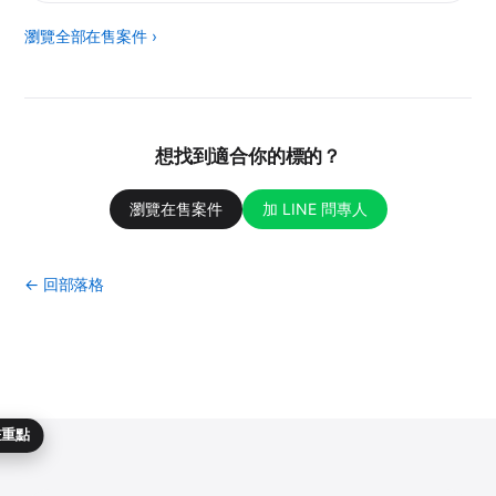
瀏覽全部在售案件 ›
想找到適合你的標的？
瀏覽在售案件
加 LINE 問專人
← 回部落格
畫重點