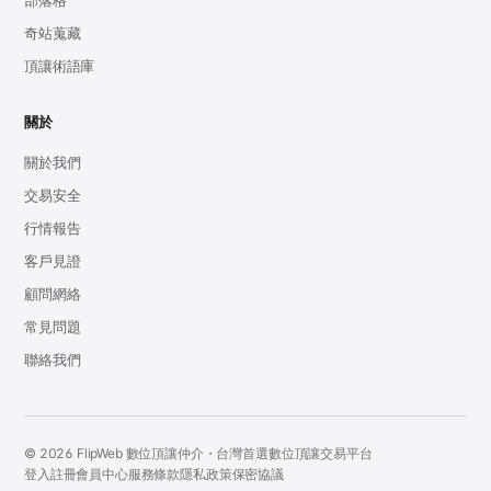
部落格
奇站蒐藏
頂讓術語庫
關於
關於我們
交易安全
行情報告
客戶見證
顧問網絡
常見問題
聯絡我們
© 2026 FlipWeb 數位頂讓仲介・台灣首選數位頂讓交易平台
登入
註冊
會員中心
服務條款
隱私政策
保密協議