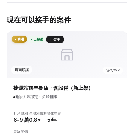
現在可以接手的案件
精選
已驗證
刊登中
店面頂讓
2,299
捷運站前早餐店・含設備（新上架）
地段人流穩定・尖峰排隊
月均淨利
年淨利倍數
營運年資
6–9 萬
0.8×
5 年
賣家開價