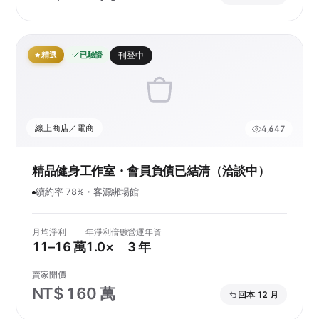
精選
已驗證
刊登中
線上商店／電商
4,647
精品健身工作室・會員負債已結清（洽談中）
續約率 78%・客源綁場館
月均淨利
年淨利倍數
營運年資
11–16 萬
1.0×
3 年
賣家開價
NT$ 160 萬
回本 12 月