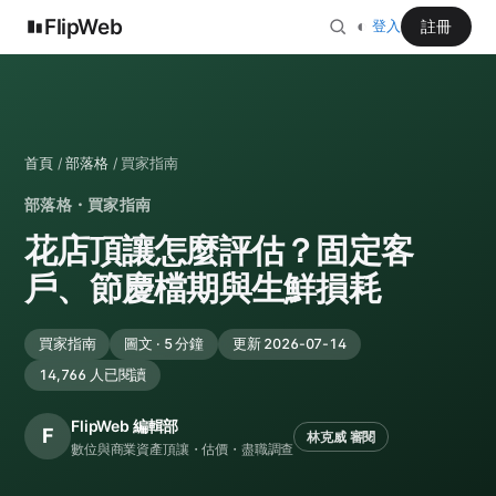
FlipWeb
◐
註冊
登入
首頁
/
部落格
/ 買家指南
部落格・買家指南
花店頂讓怎麼評估？固定客
戶、節慶檔期與生鮮損耗
買家指南
圖文 · 5 分鐘
更新 2026-07-14
14,766 人已閱讀
FlipWeb 編輯部
F
林克威 審閱
數位與商業資產頂讓・估價・盡職調查