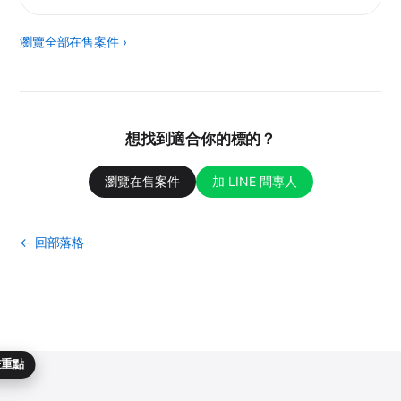
瀏覽全部在售案件 ›
想找到適合你的標的？
瀏覽在售案件
加 LINE 問專人
← 回部落格
畫重點