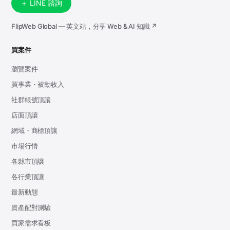
＋ LINE 諮詢
FlipWeb Global — 英文站，分享 Web & AI 知識 ↗
買案件
瀏覽案件
買事業・被動收入
社群帳號頂讓
店面頂讓
網域・商標頂讓
市場行情
各縣市頂讓
各行業頂讓
最新動態
資產配對測驗
買家需求看板