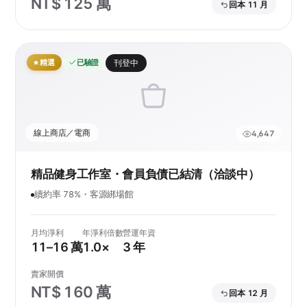
NT$ 125 萬
回本 11 月
精選
已驗證
刊登中
線上商店／電商
4,647
精品健身工作室・會員負債已結清（洽談中）
續約率 78%・客源綁場館
月均淨利
年淨利倍數
營運年資
11–16 萬
1.0×
3 年
賣家開價
NT$ 160 萬
回本 12 月