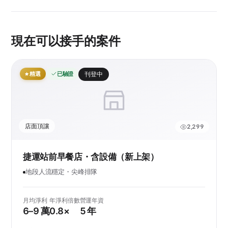
現在可以接手的案件
精選
已驗證
刊登中
店面頂讓
2,299
捷運站前早餐店・含設備（新上架）
地段人流穩定・尖峰排隊
月均淨利
年淨利倍數
營運年資
6–9 萬
0.8×
5 年