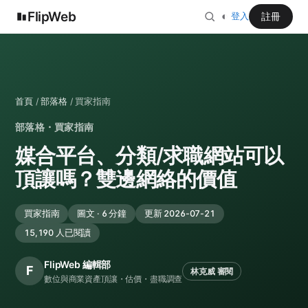
FlipWeb
◐
註冊
登入
首頁
/
部落格
/ 買家指南
部落格・買家指南
媒合平台、分類/求職網站可以
頂讓嗎？雙邊網絡的價值
買家指南
圖文 · 6 分鐘
更新 2026-07-21
15,190 人已閱讀
FlipWeb 編輯部
F
林克威 審閱
數位與商業資產頂讓・估價・盡職調查