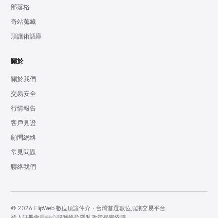
部落格
奇站蒐藏
頂讓術語庫
關於
關於我們
交易安全
行情報告
客戶見證
顧問網絡
常見問題
聯絡我們
© 2026 FlipWeb 數位頂讓仲介・台灣首選數位頂讓交易平台
登入
註冊
會員中心
服務條款
隱私政策
保密協議