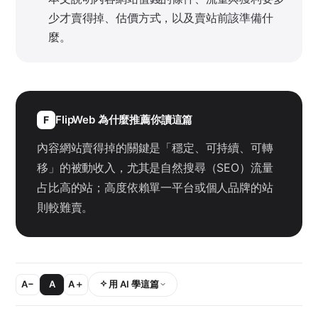
少才賣得掉、估價方式，以及賣站前該準備什
麼。
FlipWeb 為什麼推薦你讀這篇
F
內容網站賣得掉的關鍵是「穩定、可持續、可轉
移」的被動收入，尤其是自然搜尋（SEO）流量
占比高的站；高度依賴單一平台或個人品牌的站
則較難賣。
A−
A
A＋
用 AI 學這篇