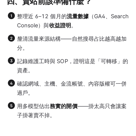
四、賣站前該準備什麼？
整理近 6–12 個月的
流量數據
（GA4、Search
Console）與
收益證明
。
釐清流量來源結構——自然搜尋占比越高越加
分。
記錄維護工時與 SOP，證明這是「可轉移」的
資產。
確認網域、主機、金流帳號、內容版權可一併
過戶。
用多模型估出
務實的開價
——掛太高只會讓案
子掛著賣不掉。