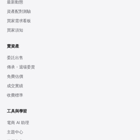
最新動態
資產配對測驗
買家需求看板
買家須知
賣資產
委託出售
傳承・退場委賣
免費估價
成交實績
收費標準
工具與學習
電商 AI 助理
主題中心