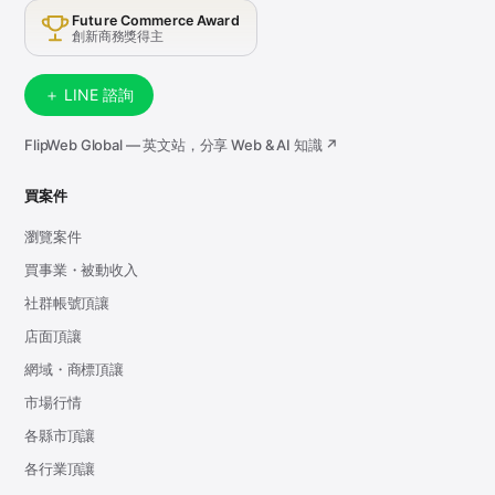
Future Commerce Award
創新商務獎得主
＋ LINE 諮詢
FlipWeb Global — 英文站，分享 Web & AI 知識 ↗
買案件
瀏覽案件
買事業・被動收入
社群帳號頂讓
店面頂讓
網域・商標頂讓
市場行情
各縣市頂讓
各行業頂讓