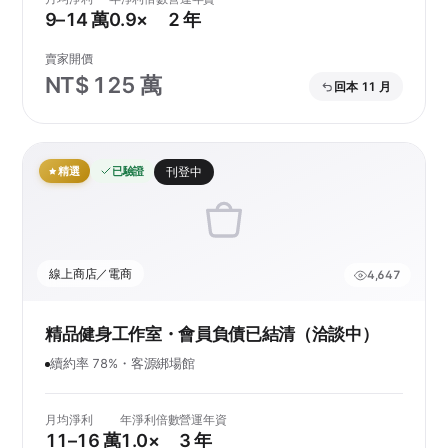
9–14 萬
0.9×
2 年
賣家開價
NT$ 125 萬
回本 11 月
精選
已驗證
刊登中
線上商店／電商
4,647
精品健身工作室・會員負債已結清（洽談中）
續約率 78%・客源綁場館
月均淨利
年淨利倍數
營運年資
11–16 萬
1.0×
3 年