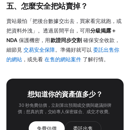
五、怎麼安全把站賣掉？
賣站最怕「把後台數據交出去，買家看完就跑，或
把資料外洩」。透過居間平台，可用
分級揭露＋
NDA
保護機密，用
款證同步交割
確保安全收款，
細節見
交易安全保障
。準備好就可以
委託出售你
的網站
，或先看
在售的網站案件
了解行情。
想知道你的資產值多少？
30 秒免費估價，立刻算出預期成交價與建議掛牌
價；想真的賣，交給專人保密媒合、成交才收費。
免費估價
委託出售