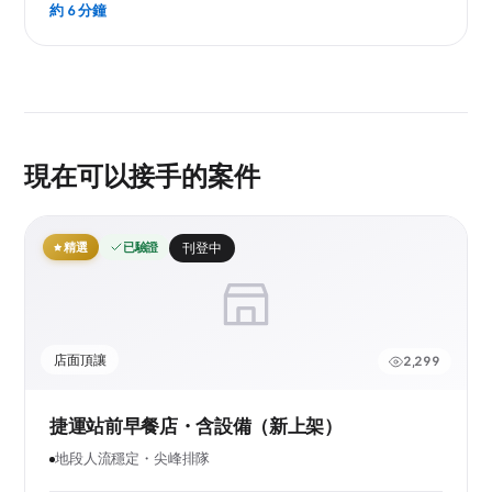
約 6 分鐘
現在可以接手的案件
精選
已驗證
刊登中
店面頂讓
2,299
捷運站前早餐店・含設備（新上架）
地段人流穩定・尖峰排隊