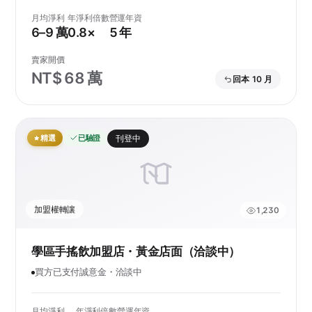
月均淨利
年淨利倍數
營運年資
6–9 萬
0.8×
5 年
賣家開價
NT$ 68 萬
回本 10 月
精選
已驗證
刊登中
加盟權轉讓
1,230
學區手搖飲加盟店・黃金店面（洽談中）
買方已支付誠意金・洽談中
月均淨利
年淨利倍數
營運年資