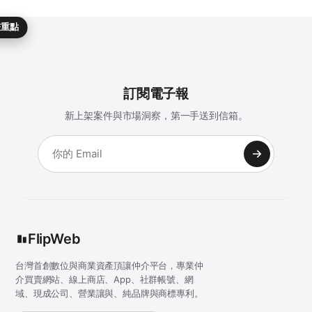
畫重點
訂閱電子報
新上架案件與市場洞察，第一手送到信箱。
FlipWeb
台灣首創數位與商業資產頂讓仲介平台，專業仲
介買賣網站、線上商店、App、社群帳號、網
域、現成公司、營業讓與、純品牌與商標專利。