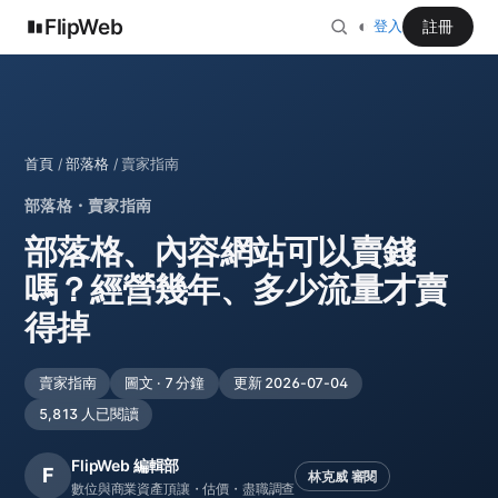
FlipWeb
◐
註冊
登入
首頁
/
部落格
/ 賣家指南
部落格・賣家指南
部落格、內容網站可以賣錢
嗎？經營幾年、多少流量才賣
得掉
賣家指南
圖文 · 7 分鐘
更新 2026-07-04
5,813 人已閱讀
FlipWeb 編輯部
F
林克威 審閱
數位與商業資產頂讓・估價・盡職調查