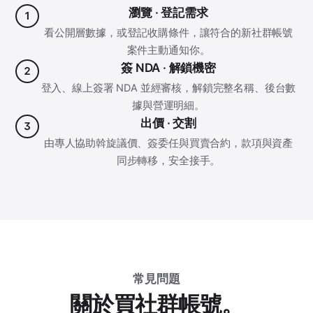
瀏覽 · 登記需求
1
看公開層數據，或登記收購條件，讓符合的新社群帳號
案件主動通知你。
簽 NDA · 解鎖機密
2
登入、線上簽署 NDA 並經審核，解鎖完整名稱、後台數
據與營運明細。
出價 · 交割
3
由專人協助斡旋議價、簽委任與買賣合約，款項與資產
同步轉移，安全接手。
常見問題
關於買社群帳號。