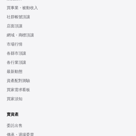
買事業・被動收入
社群帳號頂讓
店面頂讓
網域・商標頂讓
市場行情
各縣市頂讓
各行業頂讓
最新動態
資產配對測驗
買家需求看板
買家須知
賣資產
委託出售
傳承・退場委賣