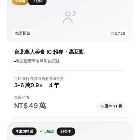
精選
刊登中
社群帳號
2,728
台北萬人美食 IG 粉專・高互動
帶業配廠商名單與供應鏈
月均淨利
年淨利倍數
營運年資
3–6 萬
0.9×
4 年
賣家開價
NT$ 49 萬
回本 11 月
溢價精選
已驗證
刊登中