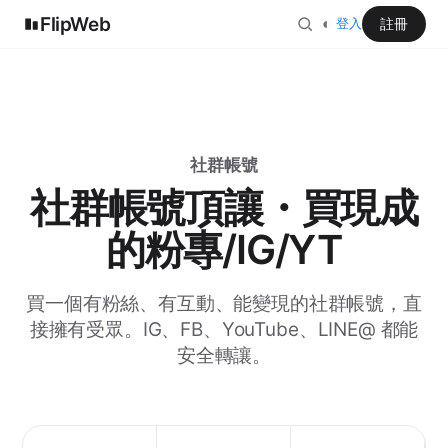
FlipWeb
◐
註冊
登入
社群帳號
社群帳號頂讓・買現成
的粉專/IG/YT
買一個有粉絲、有互動、能變現的社群帳號，直
接擁有受眾。IG、FB、YouTube、LINE@ 都能
安全轉讓。