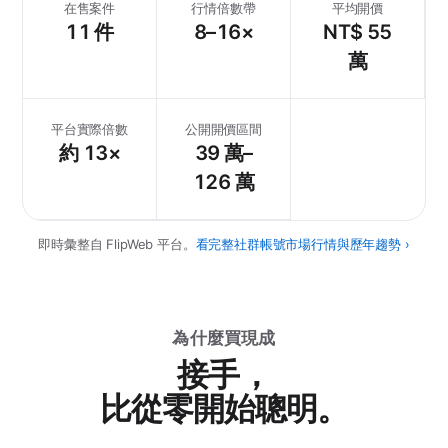
在售案件
行情倍數帶
平均開價
11 件
8–16×
NT$ 55
萬
平台實際倍數
公開開價區間
約 13×
39 萬–
126 萬
即時彙整自 FlipWeb 平台。
看完整社群帳號市場行情與歷年趨勢 ›
為什麼買現成
接手，
比從零開始聰明。