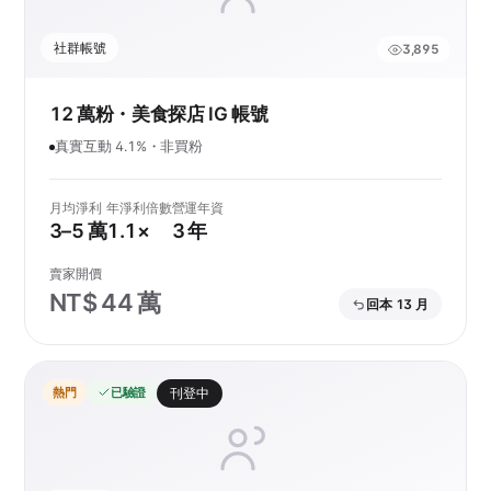
社群帳號
3,895
12 萬粉・美食探店 IG 帳號
真實互動 4.1%・非買粉
月均淨利
年淨利倍數
營運年資
3–5 萬
1.1×
3 年
賣家開價
NT$ 44 萬
回本 13 月
熱門
已驗證
刊登中