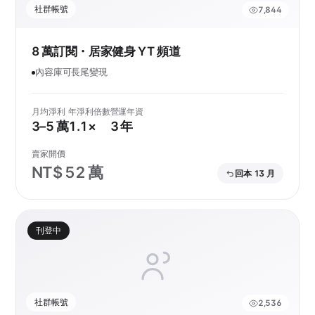
社群帳號
7,844
8 萬訂閱・居家健身 YT 頻道
內容庫可長尾變現
月均淨利
年淨利倍數
營運年資
3–5 萬
1.1×
3 年
賣家開價
NT$ 52 萬
回本 13 月
刊登中
社群帳號
2,536