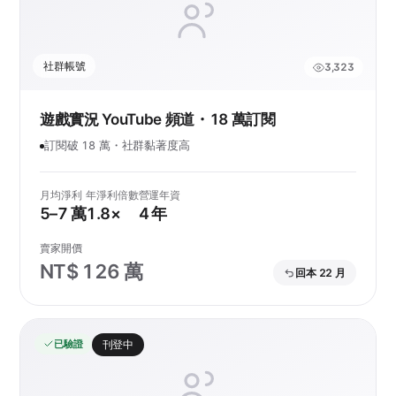
社群帳號
3,323
遊戲實況 YouTube 頻道・18 萬訂閱
訂閱破 18 萬・社群黏著度高
月均淨利
年淨利倍數
營運年資
5–7 萬
1.8×
4 年
賣家開價
NT$ 126 萬
回本 22 月
已驗證
刊登中