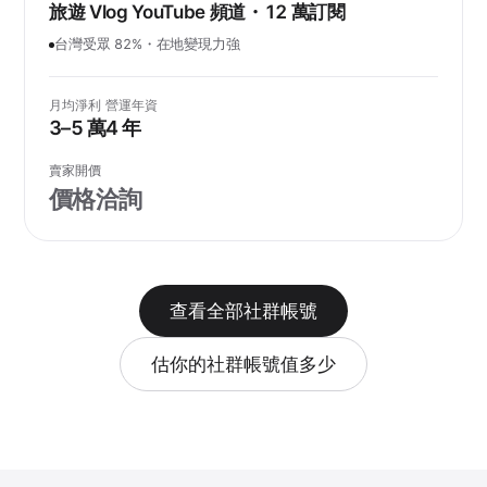
旅遊 Vlog YouTube 頻道・12 萬訂閱
台灣受眾 82%・在地變現力強
月均淨利
營運年資
3–5 萬
4 年
賣家開價
價格洽詢
查看全部社群帳號
估你的社群帳號值多少