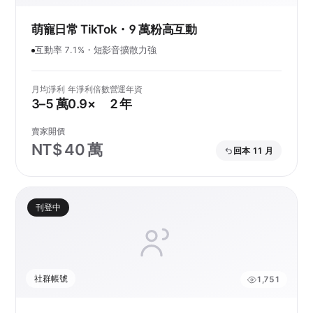
萌寵日常 TikTok・9 萬粉高互動
互動率 7.1%・短影音擴散力強
月均淨利
年淨利倍數
營運年資
3–5 萬
0.9×
2 年
賣家開價
NT$ 40 萬
回本 11 月
刊登中
社群帳號
1,751