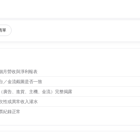
清單
2 個月營收與淨利報表
台／金流截圖是否一致
（廣告、進貨、主機、金流）完整揭露
次性或異常收入灌水
票紀錄正常