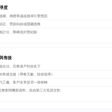
淨度
侵權、商標爭議或搜尋引擎懲罰
訴訟、勞資糾紛或隱藏債務
無計分、降權或封禁紀錄
與售後
能合法、完整過戶到你名下
的售後交接（帶教天數、技術指導）
代工廠、客戶名單是否一併移轉
 後完整查閱機密資料，並由第三方見證交割