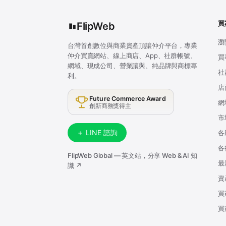
買
FlipWeb
瀏
台灣首創數位與商業資產頂讓仲介平台，專業
仲介買賣網站、線上商店、App、社群帳號、
買
網域、現成公司、營業讓與、純品牌與商標專
社
利。
店
Future Commerce Award
網
創新商務獎得主
市
＋ LINE 諮詢
各
各
FlipWeb Global — 英文站，分享 Web & AI 知
最
識 ↗
資
買
買