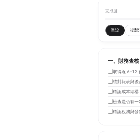
完成度
重設
複製
一、財務查核
取得近 6–1
核對報表與後
確認成本結構
檢查是否有一
確認稅務與發