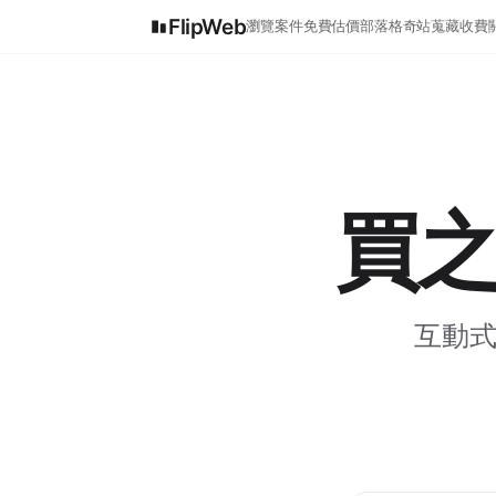
FlipWeb
瀏覽案件
免費估價
部落格
奇站蒐藏
收費
買
互動