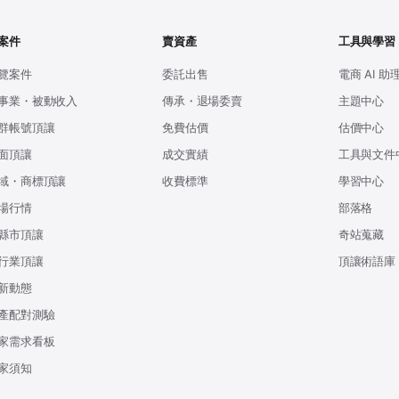
案件
賣資產
工具與學習
覽案件
委託出售
電商 AI 助
事業・被動收入
傳承・退場委賣
主題中心
群帳號頂讓
免費估價
估價中心
面頂讓
成交實績
工具與文件
域・商標頂讓
收費標準
學習中心
場行情
部落格
縣市頂讓
奇站蒐藏
行業頂讓
頂讓術語庫
新動態
產配對測驗
家需求看板
家須知