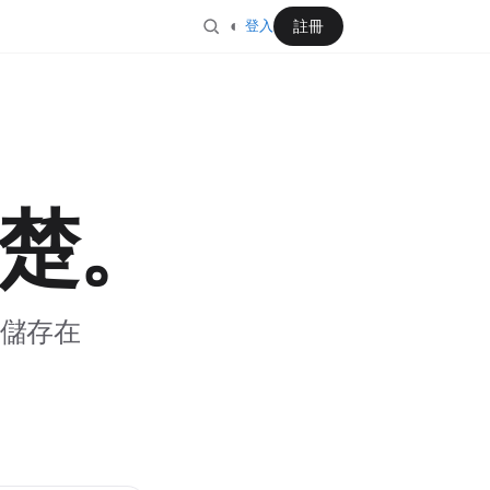
◐
註冊
登入
楚。
儲存在