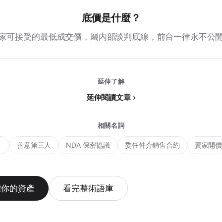
底價是什麼？
家可接受的最低成交價，屬內部談判底線，前台一律永不公
延伸了解
延伸閱讀文章 ›
相關名詞
）
善意第三人
NDA 保密協議
委任仲介銷售合約
賣家開
價你的資產
看完整術語庫