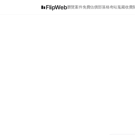
FlipWeb
瀏覽案件
免費估價
部落格
奇站蒐藏
收費