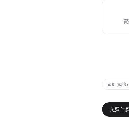
賣
頂讓（轉讓
免費估