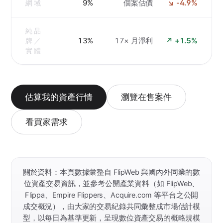
9%
個案估價
↘ -4.9%
網域
純品
13%
17× 月淨利
↗ +1.5%
牌／
實體
估算我的資產行情
瀏覽在售案件
看買家需求
關於資料：本頁數據彙整自 FlipWeb 與國內外同業的數
位資產交易資訊，並參考公開產業資料（如 FlipWeb、
Flippa、Empire Flippers、Acquire.com 等平台之公開
成交概況），由大家的交易紀錄共同彙整成市場估計模
型，以每日為基準更新，呈現數位資產交易的概略規模