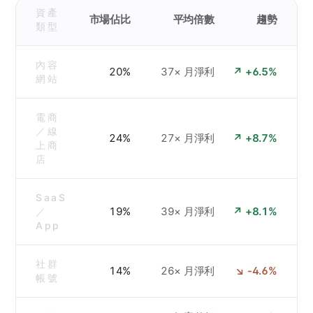
資產
市場佔比
平均倍數
趨勢
類型
內容
20%
37× 月淨利
↗ +6.5%
網站
電商
／線
24%
27× 月淨利
↗ +8.7%
上商
店
SaaS
19%
39× 月淨利
↗ +8.1%
／
App
社群
14%
26× 月淨利
↘ -4.6%
帳號