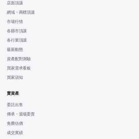
店面頂讓
網域・商標頂讓
市場行情
各縣市頂讓
各行業頂讓
最新動態
資產配對測驗
買家需求看板
買家須知
賣資產
委託出售
傳承・退場委賣
免費估價
成交實績