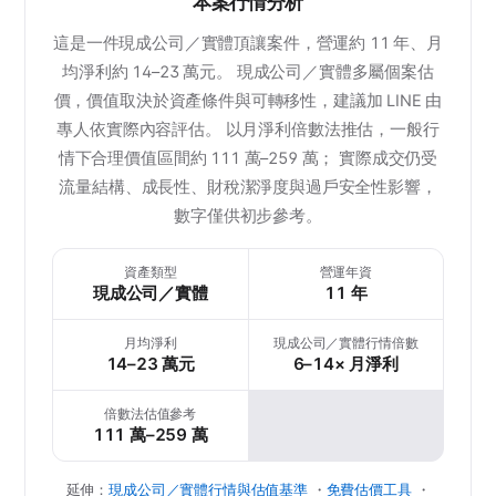
本案行情分析
這是一件現成公司／實體頂讓案件，營運約 11 年、月
均淨利約 14–23 萬元。 現成公司／實體多屬個案估
價，價值取決於資產條件與可轉移性，建議加 LINE 由
專人依實際內容評估。 以月淨利倍數法推估，一般行
情下合理價值區間約 111 萬–259 萬； 實際成交仍受
流量結構、成長性、財稅潔淨度與過戶安全性影響，
數字僅供初步參考。
資產類型
營運年資
現成公司／實體
11 年
月均淨利
現成公司／實體行情倍數
14–23 萬元
6–14× 月淨利
倍數法估值參考
111 萬–259 萬
延伸：
現成公司／實體行情與估值基準
・
免費估價工具
・