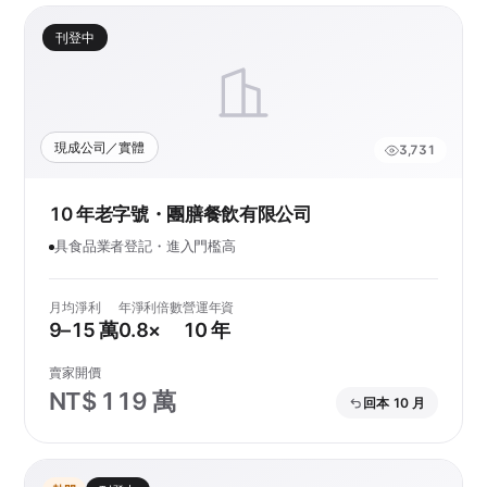
刊登中
現成公司／實體
3,731
10 年老字號・團膳餐飲有限公司
具食品業者登記・進入門檻高
月均淨利
年淨利倍數
營運年資
9–15 萬
0.8×
10 年
賣家開價
NT$ 119 萬
回本 10 月