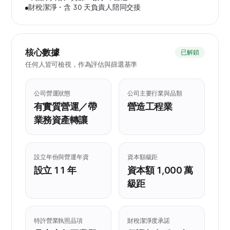
財稅潔淨・含 30 天負責人陪同交接
核心數據
已解鎖
任何人皆可檢視，作為評估與篩選基準
公司營運狀態
公司主要行業與品類
有實質營運／帶
營造工程業
業務資產轉讓
設立年份與營運年資
資本額級距
設立 11 年
資本額 1,000 萬
級距
特許營業執照品項
財稅潔淨度承諾