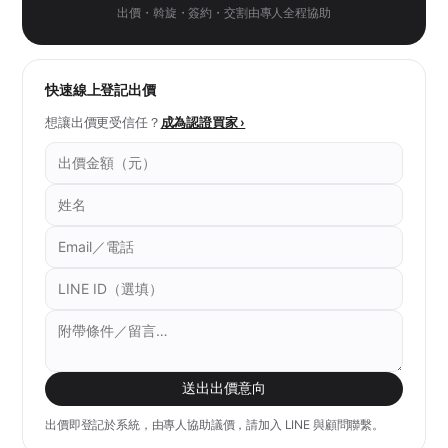
出價・斡旋・簽約・交割由專人全程協助
快速線上登記出價
想讓出價更受信任？
成為認證買家 ›
送出出價意向
出價即登記於系統，由專人協助議價，請加入 LINE 與顧問聯繫。