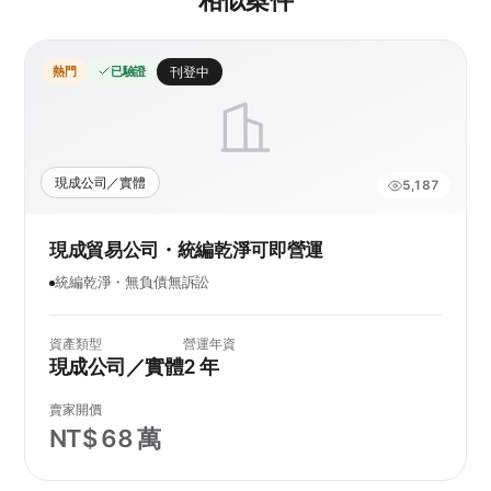
相似案件
熱門
已驗證
刊登中
現成公司／實體
5,187
現成貿易公司・統編乾淨可即營運
統編乾淨・無負債無訴訟
資產類型
營運年資
現成公司／實體
2 年
賣家開價
NT$ 68 萬