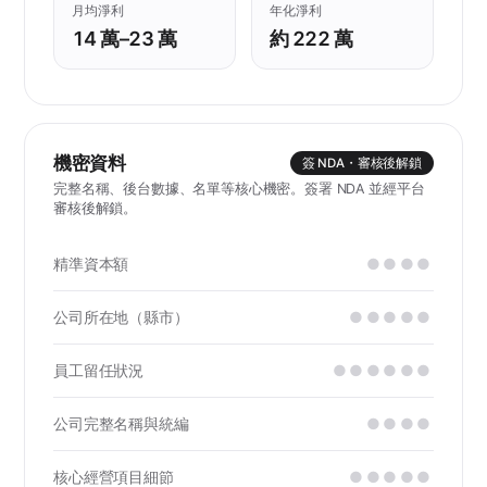
月均淨利
年化淨利
14 萬–23 萬
約 222 萬
機密資料
簽 NDA・審核後解鎖
完整名稱、後台數據、名單等核心機密。簽署 NDA 並經平台
審核後解鎖。
精準資本額
●●●●
公司所在地（縣市）
●●●●●
員工留任狀況
●●●●●●
公司完整名稱與統編
●●●●
核心經營項目細節
●●●●●