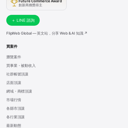
Future Commerce Award
創新商務獎得主
＋ LINE 諮詢
FlipWeb Global — 英文站，分享 Web & AI 知識 ↗
買案件
瀏覽案件
買事業・被動收入
社群帳號頂讓
店面頂讓
網域・商標頂讓
市場行情
各縣市頂讓
各行業頂讓
最新動態