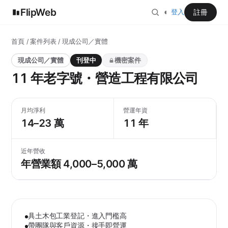
FlipWeb
◐
註冊
登入
首頁
/
案件列表
/ 現成公司／實體
現成公司／實體
刊登中
機密案件
11 年老字號・營造工程有限公司
月均淨利
營運年資
14–23 萬
11 年
近年營收
年營業額 4,000–5,000 萬
具土木包工業登記・進入門檻高
帶團隊與客戶資源・接手即營運