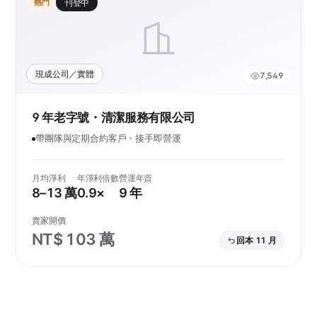
熱門
刊登中
現成公司／實體
7,549
9 年老字號・清潔服務有限公司
帶團隊與定期合約客戶・接手即營運
月均淨利
年淨利倍數
營運年資
8–13 萬
0.9×
9 年
賣家開價
NT$ 103 萬
回本 11 月