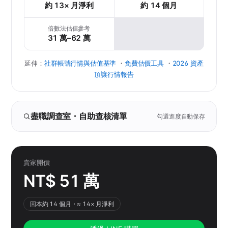
約 13× 月淨利
約 14 個月
倍數法估值參考
31 萬–62 萬
延伸：
社群帳號行情與估值基準
・
免費估價工具
・
2026 資產
頂讓行情報告
盡職調查室・自助查核清單
勾選進度自動保存
賣家開價
NT$ 51 萬
回本約 14 個月・≈ 14× 月淨利