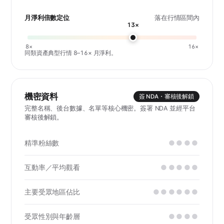
月淨利倍數定位
落在行情區間內
13×
8×
16×
同類資產典型行情 8–16× 月淨利。
機密資料
簽 NDA・審核後解鎖
完整名稱、後台數據、名單等核心機密。簽署 NDA 並經平台
審核後解鎖。
精準粉絲數
●●●●
互動率／平均觀看
●●●●●
主要受眾地區佔比
●●●●●●
受眾性別與年齡層
●●●●