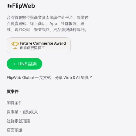
FlipWeb
台灣首創數位與商業資產頂讓仲介平台，專業仲
介買賣網站、線上商店、App、社群帳號、網
域、現成公司、營業讓與、純品牌與商標專利。
Future Commerce Award
創新商務獎得主
＋ LINE 諮詢
FlipWeb Global — 英文站，分享 Web & AI 知識 ↗
買案件
瀏覽案件
買事業・被動收入
社群帳號頂讓
店面頂讓