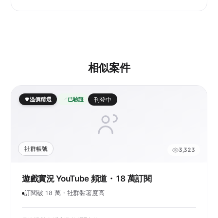
相似案件
溢價精選
已驗證
刊登中
社群帳號
3,323
遊戲實況 YouTube 頻道・18 萬訂閱
訂閱破 18 萬・社群黏著度高