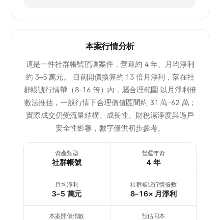
本案行情分析
這是一件社群帳號頂讓案件，營運約 4 年、月均淨利
約 3–5 萬元。 目前開價換算約 13 倍月淨利，落在社
群帳號行情帶（8–16 倍）內，屬合理範圍 以月淨利倍
數法推估，一般行情下合理價值區間約 31 萬–62 萬；
實際成交仍受流量結構、成長性、財稅潔淨度與過戶
安全性影響，數字僅供初步參考。
資產類型
營運年資
社群帳號
4 年
月均淨利
社群帳號行情倍數
3–5 萬元
8–16× 月淨利
本案開價倍數
預估回本