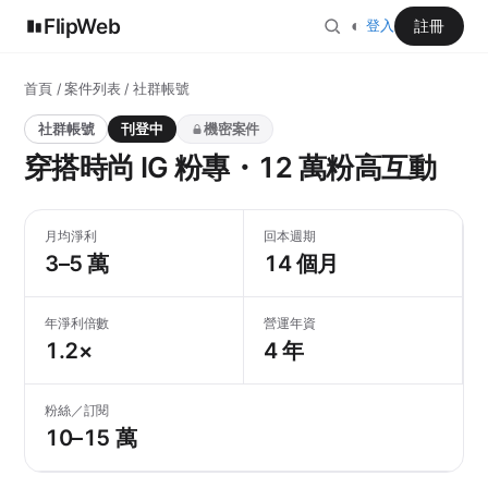
FlipWeb
◐
註冊
登入
首頁
/
案件列表
/ 社群帳號
社群帳號
刊登中
機密案件
穿搭時尚 IG 粉專・12 萬粉高互動
月均淨利
回本週期
3–5 萬
14 個月
年淨利倍數
營運年資
1.2×
4 年
粉絲／訂閱
10–15 萬