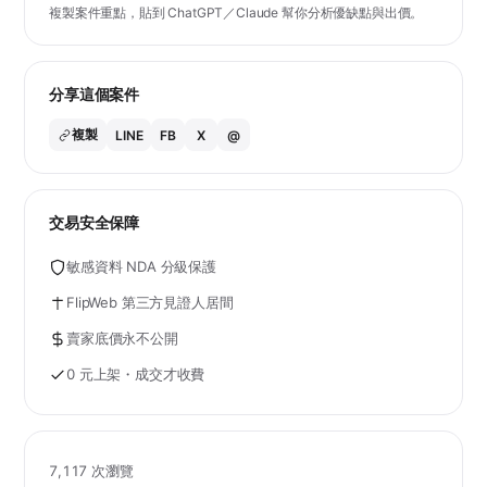
複製案件重點，貼到 ChatGPT／Claude 幫你分析優缺點與出價。
分享這個案件
複製
LINE
FB
X
@
交易安全保障
敏感資料 NDA 分級保護
FlipWeb 第三方見證人居間
賣家底價永不公開
0 元上架・成交才收費
7,117 次瀏覽