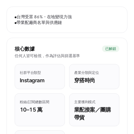
台灣受眾 86%・在地變現力強
帶業配廠商名單與供應鏈
核心數據
已解鎖
任何人皆可檢視，作為評估與篩選基準
社群平台類型
產業分類與定位
Instagram
穿搭時尚
粉絲/訂閱總數區間
主要獲利模式
10–15 萬
業配接案／團購
帶貨