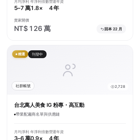
月均淨利
年淨利倍數
營運年資
5–7 萬
1.8×
4 年
賣家開價
NT$ 126 萬
回本 22 月
精選
刊登中
社群帳號
2,728
台北萬人美食 IG 粉專・高互動
帶業配廠商名單與供應鏈
月均淨利
年淨利倍數
營運年資
3–6 萬
0.9×
4 年