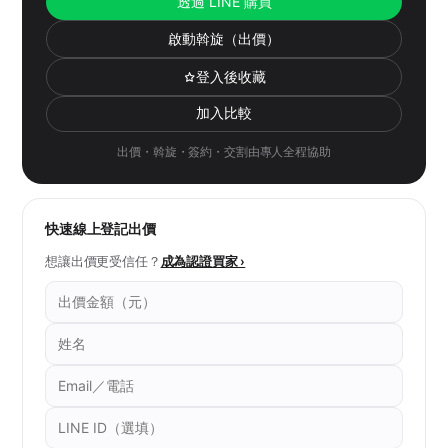
透過 LINE 購買
啟動斡旋（出價）
登入後收藏
加入比較
出價・斡旋・簽約・交割由專人全程協助
快速線上登記出價
想讓出價更受信任？
成為認證買家 ›