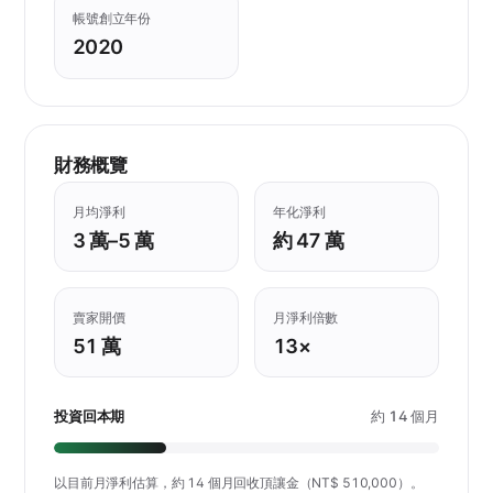
帳號創立年份
2020
財務概覽
月均淨利
年化淨利
3 萬–5 萬
約 47 萬
賣家開價
月淨利倍數
51 萬
13×
投資回本期
約 14 個月
以目前月淨利估算，約 14 個月回收頂讓金（NT$ 510,000）。