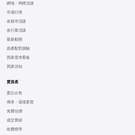
網域・商標頂讓
市場行情
各縣市頂讓
各行業頂讓
最新動態
資產配對測驗
買家需求看板
買家須知
賣資產
委託出售
傳承・退場委賣
免費估價
成交實績
收費標準