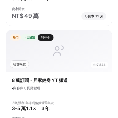
賣家開價
NT$ 49 萬
回本 11 月
熱門
已驗證
刊登中
社群帳號
7,844
8 萬訂閱・居家健身 YT 頻道
內容庫可長尾變現
月均淨利
年淨利倍數
營運年資
3–5 萬
1.1×
3 年