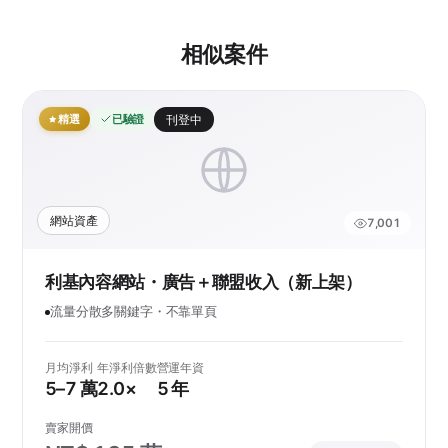
相似案件
精選
已驗證
刊登中
網站資產
7,001
利基內容網站・廣告＋聯盟收入（新上架）
流量分散多關鍵字・不靠單頁
月均淨利
年淨利倍數
營運年資
5–7 萬
2.0×
5 年
賣家開價