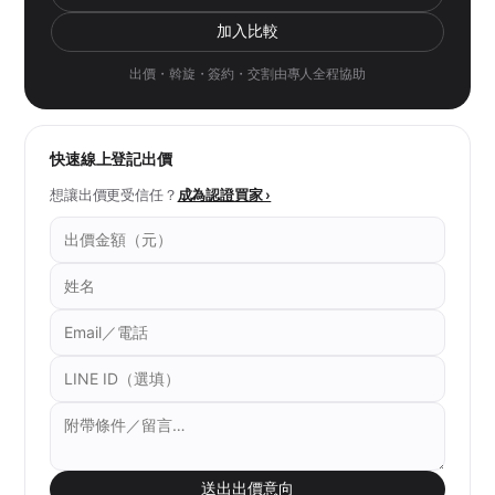
加入比較
出價・斡旋・簽約・交割由專人全程協助
快速線上登記出價
想讓出價更受信任？
成為認證買家 ›
送出出價意向