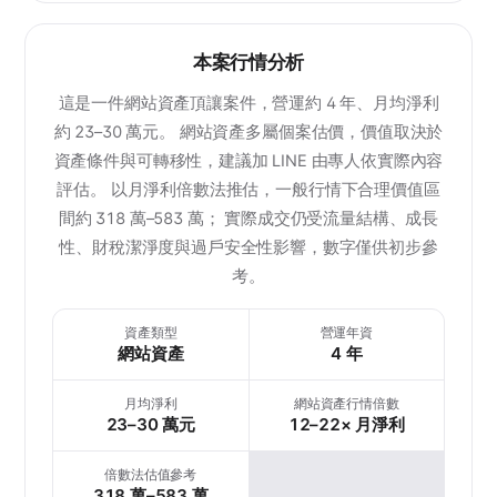
本案行情分析
這是一件網站資產頂讓案件，營運約 4 年、月均淨利
約 23–30 萬元。 網站資產多屬個案估價，價值取決於
資產條件與可轉移性，建議加 LINE 由專人依實際內容
評估。 以月淨利倍數法推估，一般行情下合理價值區
間約 318 萬–583 萬； 實際成交仍受流量結構、成長
性、財稅潔淨度與過戶安全性影響，數字僅供初步參
考。
資產類型
營運年資
網站資產
4 年
月均淨利
網站資產行情倍數
23–30 萬元
12–22× 月淨利
倍數法估值參考
318 萬–583 萬