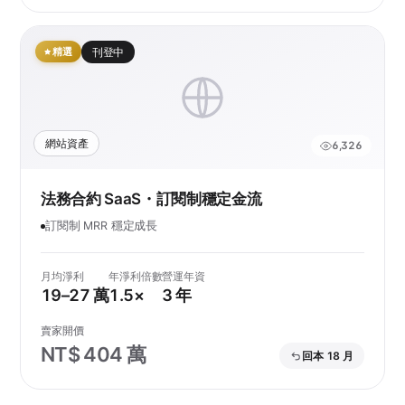
精選
刊登中
網站資產
6,326
法務合約 SaaS・訂閱制穩定金流
訂閱制 MRR 穩定成長
月均淨利
年淨利倍數
營運年資
19–27 萬
1.5×
3 年
賣家開價
NT$ 404 萬
回本 18 月