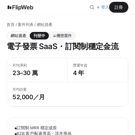
FlipWeb
◐
註冊
登入
首頁
/
案件列表
/ 網站資產
網站資產
刊登中
機密案件
電子發票 SaaS・訂閱制穩定金流
月均淨利
營運年資
23–30 萬
4 年
月均訪客
52,000／月
訂閱制 MRR 穩定成長
B2B 客戶黏著度高・流失率低