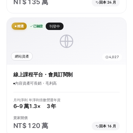
NT$ 135 萬
回本 24 月
精選
已驗證
刊登中
網站資產
4,027
線上課程平台・會員訂閱制
內容資產可長銷・毛利高
月均淨利
年淨利倍數
營運年資
6–9 萬
1.3×
3 年
賣家開價
NT$ 120 萬
回本 16 月