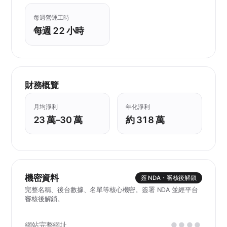
每週營運工時
每週 22 小時
財務概覽
月均淨利
年化淨利
23 萬–30 萬
約 318 萬
機密資料
簽 NDA・審核後解鎖
完整名稱、後台數據、名單等核心機密。簽署 NDA 並經平台
審核後解鎖。
網站完整網址
●●●●