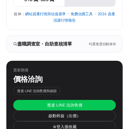
延伸：
網站資產行情與估值基準
・
免費估價工具
・
2026 資產
頂讓行情報告
盡職調查室・自助查核清單
勾選進度自動保存
賣家開價
價格洽詢
透過 LINE 洽詢售價與細節
透過 LINE 洽詢售價
啟動斡旋（出價）
登入後收藏