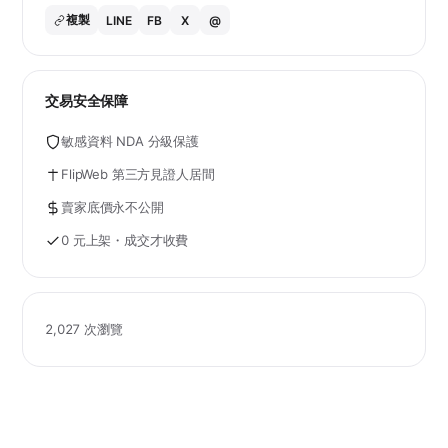
複製
LINE
FB
X
@
交易安全保障
敏感資料 NDA 分級保護
FlipWeb 第三方見證人居間
賣家底價永不公開
0 元上架・成交才收費
2,027 次瀏覽