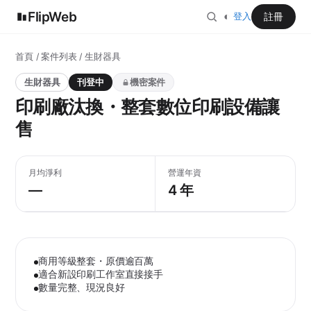
FlipWeb
◐
註冊
登入
首頁
/
案件列表
/ 生財器具
生財器具
刊登中
機密案件
印刷廠汰換・整套數位印刷設備讓
售
月均淨利
營運年資
—
4 年
商用等級整套・原價逾百萬
適合新設印刷工作室直接接手
數量完整、現況良好