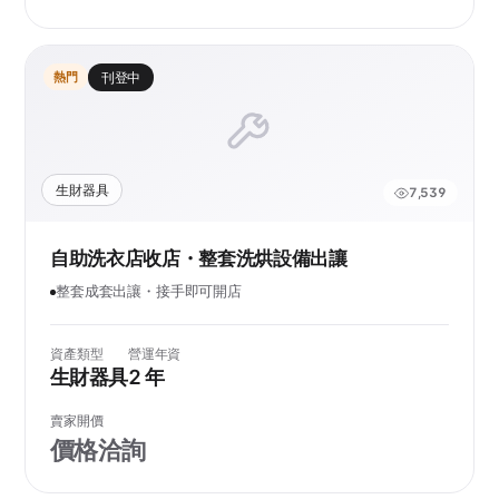
熱門
刊登中
生財器具
7,539
自助洗衣店收店・整套洗烘設備出讓
整套成套出讓・接手即可開店
資產類型
營運年資
生財器具
2 年
賣家開價
價格洽詢