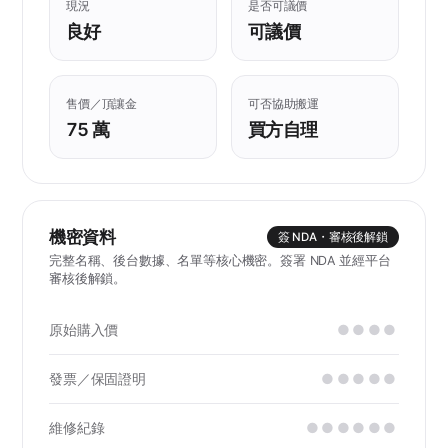
現況
是否可議價
良好
可議價
售價／頂讓金
可否協助搬運
75 萬
買方自理
機密資料
簽 NDA・審核後解鎖
完整名稱、後台數據、名單等核心機密。簽署 NDA 並經平台
審核後解鎖。
原始購入價
●●●●
發票／保固證明
●●●●●
維修紀錄
●●●●●●