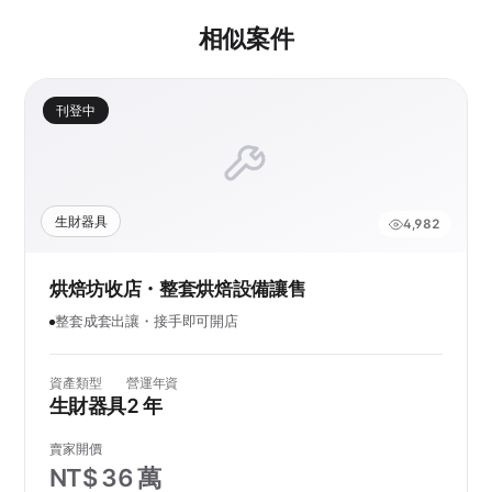
相似案件
刊登中
生財器具
4,982
烘焙坊收店・整套烘焙設備讓售
整套成套出讓・接手即可開店
資產類型
營運年資
生財器具
2 年
賣家開價
NT$ 36 萬