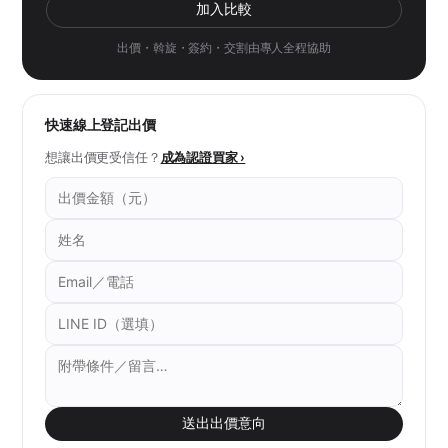
加入比較
出價・斡旋・簽約・交割由專人全程協助
快速線上登記出價
想讓出價更受信任？
成為認證買家 ›
送出出價意向