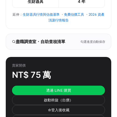
生財器具
4 年
延伸：
生財器具行情與估值基準
・
免費估價工具
・
2026 資產
頂讓行情報告
盡職調查室・自助查核清單
勾選進度自動保存
賣家開價
NT$ 75 萬
透過 LINE 購買
啟動斡旋（出價）
登入後收藏