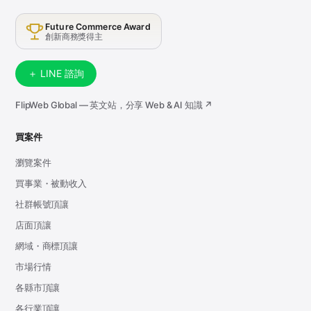
Future Commerce Award
創新商務獎得主
＋ LINE 諮詢
FlipWeb Global — 英文站，分享 Web & AI 知識 ↗
買案件
瀏覽案件
買事業・被動收入
社群帳號頂讓
店面頂讓
網域・商標頂讓
市場行情
各縣市頂讓
各行業頂讓