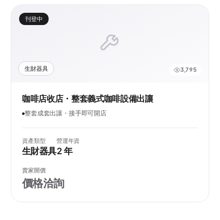
刊登中
生財器具
3,795
咖啡店收店・整套義式咖啡設備出讓
整套成套出讓・接手即可開店
資產類型
營運年資
生財器具
2 年
賣家開價
價格洽詢