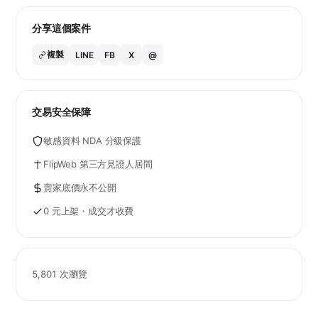
分享這個案件
複製
LINE
FB
X
@
交易安全保障
敏感資料 NDA 分級保護
FlipWeb 第三方見證人居間
賣家底價永不公開
0 元上架・成交才收費
5,801 次瀏覽