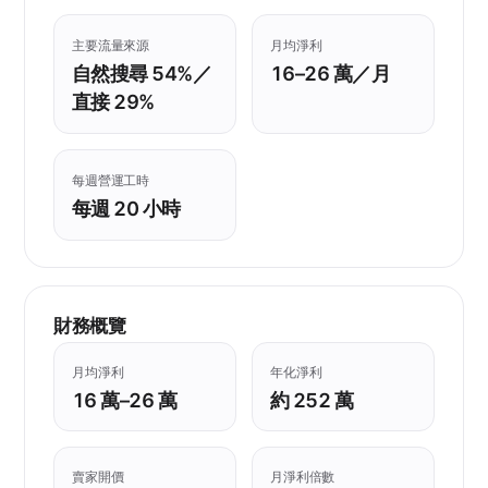
主要流量來源
月均淨利
自然搜尋 54%／
16–26 萬／月
直接 29%
每週營運工時
每週 20 小時
財務概覽
月均淨利
年化淨利
16 萬–26 萬
約 252 萬
賣家開價
月淨利倍數