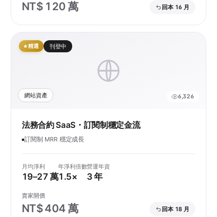
NT$ 120 萬
回本 16 月
精選
刊登中
網站資產
6,326
法務合約 SaaS・訂閱制穩定金流
訂閱制 MRR 穩定成長
月均淨利
年淨利倍數
營運年資
19–27 萬
1.5×
3 年
賣家開價
NT$ 404 萬
回本 18 月