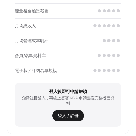
流量後台驗證截圖
●●●●●
月均總收入
●●●●●●
月均營運成本明細
●●●●
會員/名單資料庫
●●●●●
電子報／訂閱名單規模
●●●●●●
登入後即可申請解鎖
免費註冊登入，再線上簽署 NDA 申請查看完整機密資
料
登入 / 註冊