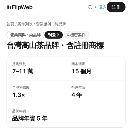
FlipWeb
◐
註冊
登入
首頁
/
案件列表
/ 營業讓與・純品牌
營業讓與・純品牌
刊登中
機密案件
台灣高山茶品牌・含註冊商標
月均淨利
回本週期
7–11 萬
15 個月
年淨利倍數
營運年資
1.3×
4 年
品牌年資
品牌年資 5 年