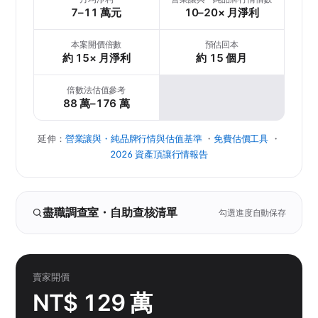
7–11 萬元
10–20× 月淨利
本案開價倍數
預估回本
約 15× 月淨利
約 15 個月
倍數法估值參考
88 萬–176 萬
延伸：
營業讓與・純品牌行情與估值基準
・
免費估價工具
・
2026 資產頂讓行情報告
盡職調查室・自助查核清單
勾選進度自動保存
賣家開價
NT$ 129 萬