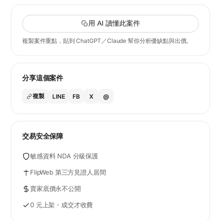
用 AI 讀懂此案件
複製案件重點，貼到 ChatGPT／Claude 幫你分析優缺點與出價。
分享這個案件
複製
LINE
FB
X
@
交易安全保障
敏感資料 NDA 分級保護
FlipWeb 第三方見證人居間
賣家底價永不公開
0 元上架・成交才收費