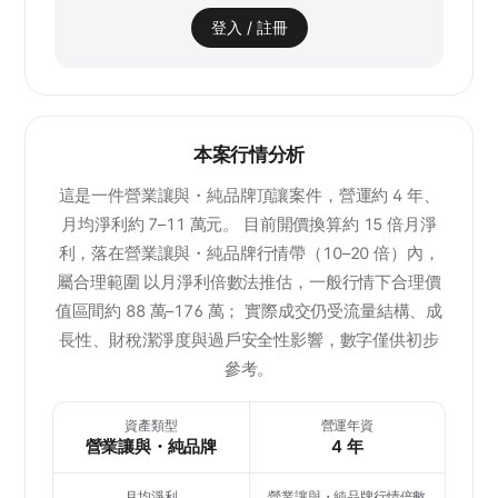
登入 / 註冊
本案行情分析
這是一件營業讓與・純品牌頂讓案件，營運約 4 年、
月均淨利約 7–11 萬元。 目前開價換算約 15 倍月淨
利，落在營業讓與・純品牌行情帶（10–20 倍）內，
屬合理範圍 以月淨利倍數法推估，一般行情下合理價
值區間約 88 萬–176 萬； 實際成交仍受流量結構、成
長性、財稅潔淨度與過戶安全性影響，數字僅供初步
參考。
資產類型
營運年資
營業讓與・純品牌
4 年
月均淨利
營業讓與・純品牌行情倍數