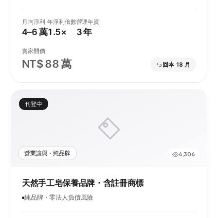
月均淨利
年淨利倍數
營運年資
4–6 萬
1.5×
3 年
賣家開價
NT$ 88 萬
回本 18 月
刊登中
營業讓與・純品牌
4,306
天然手工皂保養品牌・含註冊商標
純品牌・零法人負債風險