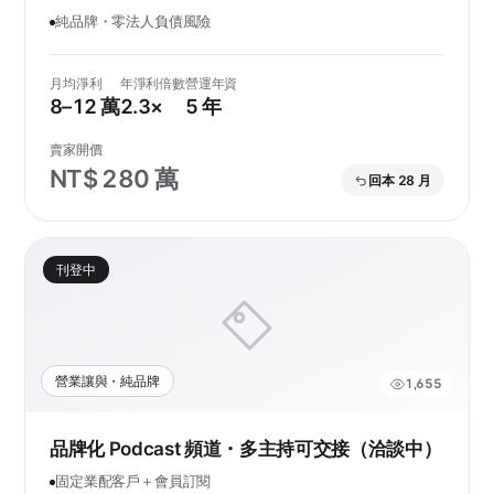
純品牌・零法人負債風險
月均淨利
年淨利倍數
營運年資
8–12 萬
2.3×
5 年
賣家開價
NT$ 280 萬
回本 28 月
刊登中
營業讓與・純品牌
1,655
品牌化 Podcast 頻道・多主持可交接（洽談中）
固定業配客戶＋會員訂閱