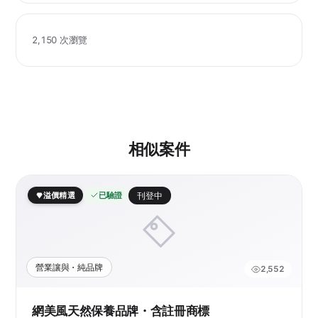
2,150 次瀏覽
相似案件
溢價精選
已驗證
刊登中
營業讓與・純品牌
2,552
網美風天然保養品牌・含註冊商標