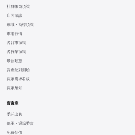
社群帳號頂讓
店面頂讓
網域・商標頂讓
市場行情
各縣市頂讓
各行業頂讓
最新動態
資產配對測驗
買家需求看板
買家須知
賣資產
委託出售
傳承・退場委賣
免費估價