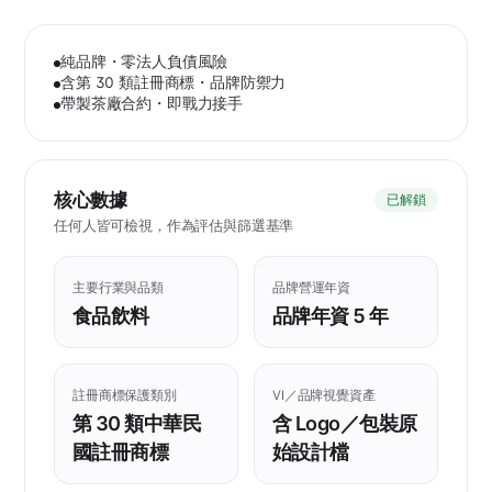
純品牌・零法人負債風險
含第 30 類註冊商標・品牌防禦力
帶製茶廠合約・即戰力接手
核心數據
已解鎖
任何人皆可檢視，作為評估與篩選基準
主要行業與品類
品牌營運年資
食品飲料
品牌年資 5 年
註冊商標保護類別
VI／品牌視覺資產
第 30 類中華民
含 Logo／包裝原
國註冊商標
始設計檔