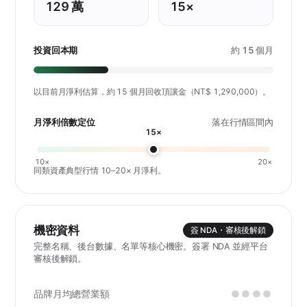
129 萬
15×
投資回本期
約 15 個月
以目前月淨利估算，約 15 個月回收頂讓金（NT$ 1,290,000）。
月淨利倍數定位
落在行情區間內
15×
10×
20×
同類資產典型行情 10–20× 月淨利。
機密資料
簽 NDA・審核後解鎖
完整名稱、後台數據、名單等核心機密。簽署 NDA 並經平台
審核後解鎖。
品牌月均總營業額
●●●●