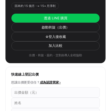
回本約 15 個月・≈ 15× 月淨利
透過 LINE 購買
啟動斡旋（出價）
登入後收藏
加入比較
出價・斡旋・簽約・交割由專人全程協助
快速線上登記出價
想讓出價更受信任？
成為認證買家 ›