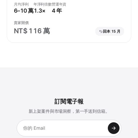
月均淨利
年淨利倍數
營運年資
6–10 萬
1.3×
4 年
賣家開價
NT$ 116 萬
回本 15 月
訂閱電子報
新上架案件與市場洞察，第一手送到信箱。