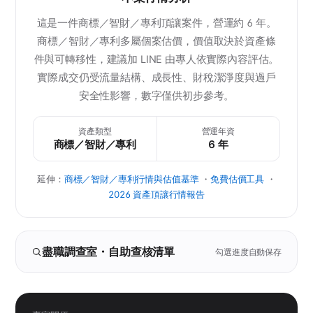
這是一件商標／智財／專利頂讓案件，營運約 6 年。
商標／智財／專利多屬個案估價，價值取決於資產條
件與可轉移性，建議加 LINE 由專人依實際內容評估。
實際成交仍受流量結構、成長性、財稅潔淨度與過戶
安全性影響，數字僅供初步參考。
資產類型
營運年資
商標／智財／專利
6 年
延伸：
商標／智財／專利行情與估值基準
・
免費估價工具
・
2026 資產頂讓行情報告
盡職調查室・自助查核清單
勾選進度自動保存