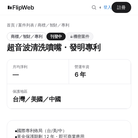
FlipWeb
◐
註冊
登入
首頁
/
案件列表
/ 商標／智財／專利
商標／智財／專利
刊登中
機密案件
超音波清洗噴嘴・發明專利
月均淨利
營運年資
—
6 年
保護地區
台灣／美國／中國
國際專利佈局（台/美/中）
黃金保護期剩 12 年・即可商業應用