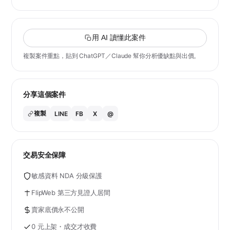
用 AI 讀懂此案件
複製案件重點，貼到 ChatGPT／Claude 幫你分析優缺點與出價。
分享這個案件
複製
LINE
FB
X
@
交易安全保障
敏感資料 NDA 分級保護
FlipWeb 第三方見證人居間
賣家底價永不公開
0 元上架・成交才收費