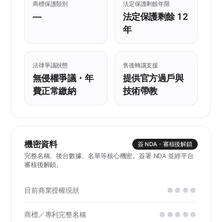
商標保護類別
法定保護剩餘年限
—
法定保護剩餘 12
年
法律爭議狀態
售後轉讓支援
無侵權爭議・年
提供官方過戶與
費正常繳納
技術帶教
機密資料
簽 NDA・審核後解鎖
完整名稱、後台數據、名單等核心機密。簽署 NDA 並經平台
審核後解鎖。
目前商業授權現狀
●●●●
商標／專利完整名稱
●●●●●