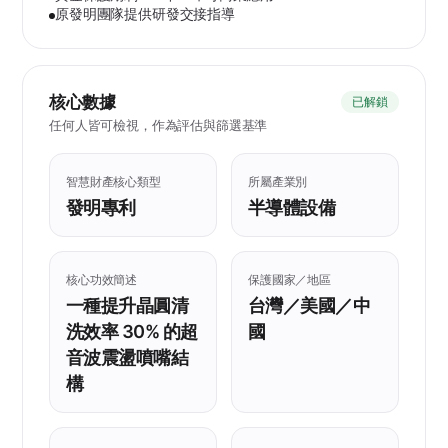
原發明團隊提供研發交接指導
核心數據
已解鎖
任何人皆可檢視，作為評估與篩選基準
智慧財產核心類型
所屬產業別
發明專利
半導體設備
核心功效簡述
保護國家／地區
一種提升晶圓清
台灣／美國／中
洗效率 30% 的超
國
音波震盪噴嘴結
構