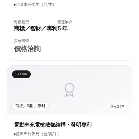
跨區專利佈局（台/中）
資產類型
營運年資
商標／智財／專利
5 年
賣家開價
價格洽詢
刊登中
商標／智財／專利
4,279
電動車充電槍散熱結構・發明專利
國際專利佈局（台/美/中）