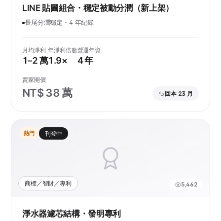
LINE 貼圖組合・穩定被動分潤（新上架）
長尾分潤穩定・4 年紀錄
月均淨利
年淨利倍數
營運年資
1–2 萬
1.9×
4 年
賣家開價
NT$ 38 萬
回本 23 月
熱門
刊登中
商標／智財／專利
5,462
淨水器濾芯結構・發明專利