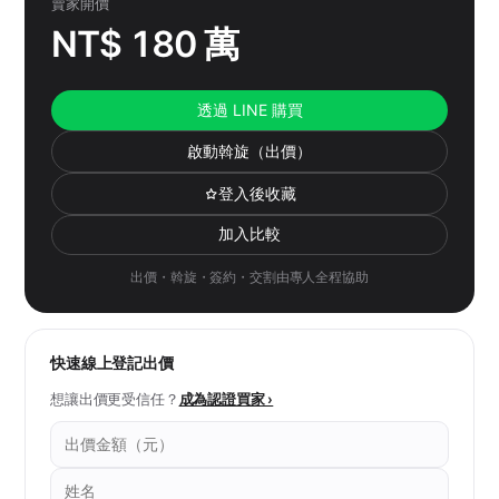
賣家開價
NT$ 180 萬
透過 LINE 購買
啟動斡旋（出價）
登入後收藏
加入比較
出價・斡旋・簽約・交割由專人全程協助
快速線上登記出價
想讓出價更受信任？
成為認證買家 ›