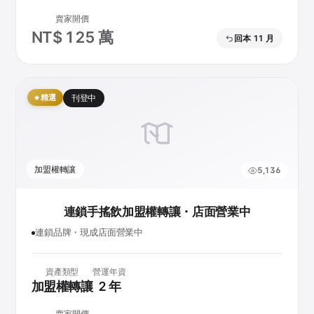
賣家開價
NT$ 125 萬
回本 11 月
精選
刊登中
加盟權轉讓
5,136
連鎖手搖飲加盟權轉讓・店面營業中
連鎖品牌・現成店面營業中
資產類型
營運年資
加盟權轉讓
2 年