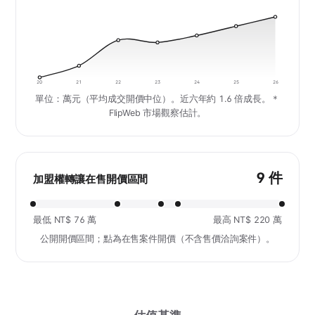
20
21
22
23
24
25
26
單位：萬元（平均成交開價中位）。近六年約 1.6 倍成長。＊
FlipWeb 市場觀察估計。
9 件
加盟權轉讓在售開價區間
最低 NT$ 76 萬
最高 NT$ 220 萬
公開開價區間；點為在售案件開價（不含售價洽詢案件）。