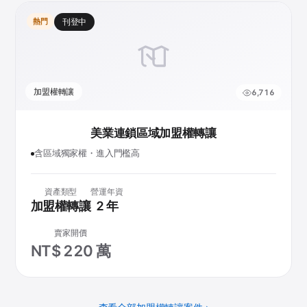
熱門
刊登中
加盟權轉讓
6,716
美業連鎖區域加盟權轉讓
含區域獨家權・進入門檻高
資產類型
營運年資
加盟權轉讓
2 年
賣家開價
NT$ 220 萬