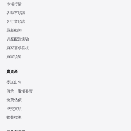
市場行情
各縣市頂讓
各行業頂讓
最新動態
資產配對測驗
買家需求看板
買家須知
賣資產
委託出售
傳承・退場委賣
免費估價
成交實績
收費標準