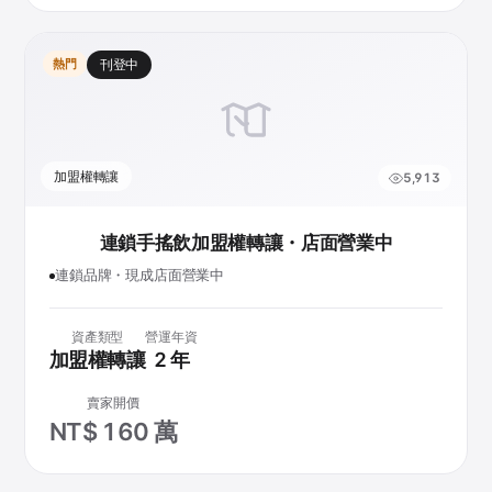
熱門
刊登中
加盟權轉讓
5,913
連鎖手搖飲加盟權轉讓・店面營業中
連鎖品牌・現成店面營業中
資產類型
營運年資
加盟權轉讓
2 年
賣家開價
NT$ 160 萬