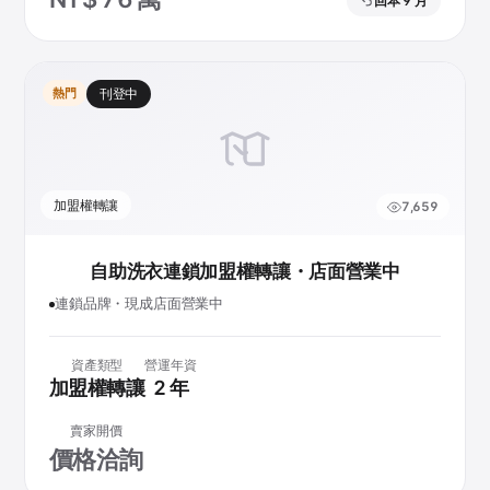
回本 9 月
熱門
刊登中
加盟權轉讓
7,659
自助洗衣連鎖加盟權轉讓・店面營業中
連鎖品牌・現成店面營業中
資產類型
營運年資
加盟權轉讓
2 年
賣家開價
價格洽詢