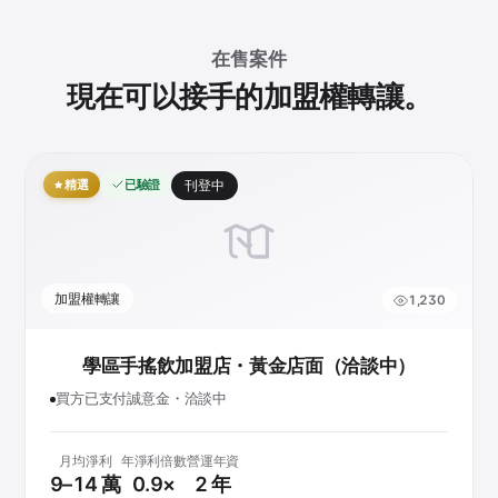
在售案件
現在可以接手的加盟權轉讓。
精選
已驗證
刊登中
加盟權轉讓
1,230
學區手搖飲加盟店・黃金店面（洽談中）
買方已支付誠意金・洽談中
月均淨利
年淨利倍數
營運年資
9–14 萬
0.9×
2 年