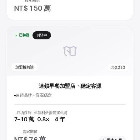
賣家開價
NT$ 150 萬
已驗證
刊登中
加盟權轉讓
3,263
連鎖早餐加盟店・穩定客源
連鎖品牌・客源穩定
月均淨利
年淨利倍數
營運年資
7–10 萬
0.8×
4 年
賣家開價
NT$ 76 萬