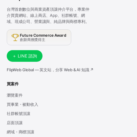
台灣首創數位與商業資產頂讓仲介平台，專業仲
介買賣網站、線上商店、App、社群帳號、網
域、現成公司、營業讓與、純品牌與商標專利。
Future Commerce Award
創新商務獎得主
＋ LINE 諮詢
FlipWeb Global — 英文站，分享 Web & AI 知識 ↗
買案件
瀏覽案件
買事業・被動收入
社群帳號頂讓
店面頂讓
網域・商標頂讓