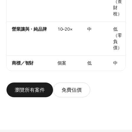
（查
財
稅）
營業讓與・純品牌
10–20×
中
低
（零
負
債）
商標／智財
個案
低
中
瀏覽所有案件
免費估價