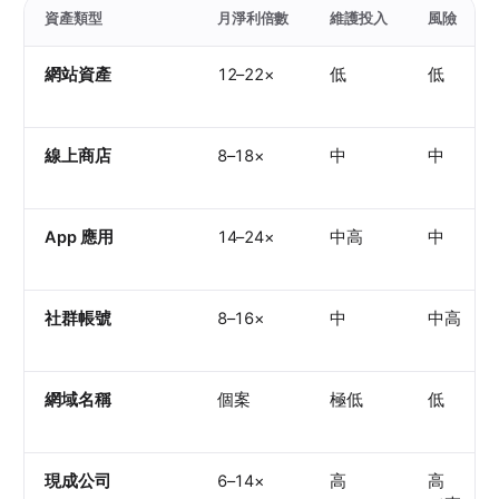
資產類型
月淨利倍數
維護投入
風險
網站資產
12–22×
低
低
線上商店
8–18×
中
中
App 應用
14–24×
中高
中
社群帳號
8–16×
中
中高
網域名稱
個案
極低
低
現成公司
6–14×
高
高