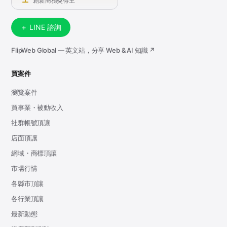
創新商務獎得主
＋ LINE 諮詢
FlipWeb Global — 英文站，分享 Web & AI 知識 ↗
買案件
瀏覽案件
買事業・被動收入
社群帳號頂讓
店面頂讓
網域・商標頂讓
市場行情
各縣市頂讓
各行業頂讓
最新動態