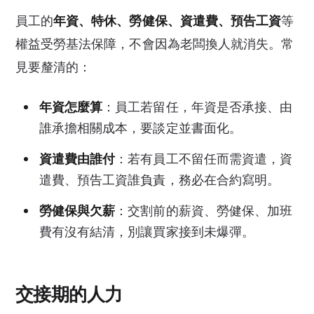
員工的
年資、特休、勞健保、資遣費、預告工資
等
權益受勞基法保障，不會因為老闆換人就消失。常
見要釐清的：
年資怎麼算
：員工若留任，年資是否承接、由
誰承擔相關成本，要談定並書面化。
資遣費由誰付
：若有員工不留任而需資遣，資
遣費、預告工資誰負責，務必在合約寫明。
勞健保與欠薪
：交割前的薪資、勞健保、加班
費有沒有結清，別讓買家接到未爆彈。
交接期的人力