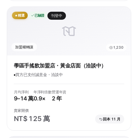
精選
已驗證
刊登中
加盟權轉讓
1,230
學區手搖飲加盟店・黃金店面（洽談中）
買方已支付誠意金・洽談中
月均淨利
年淨利倍數
營運年資
9–14 萬
0.9×
2 年
賣家開價
NT$ 125 萬
回本 11 月