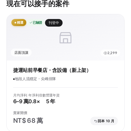
現在可以接手的案件
精選
已驗證
刊登中
店面頂讓
2,299
捷運站前早餐店・含設備（新上架）
地段人流穩定・尖峰排隊
月均淨利
年淨利倍數
營運年資
6–9 萬
0.8×
5 年
賣家開價
NT$ 68 萬
回本 10 月