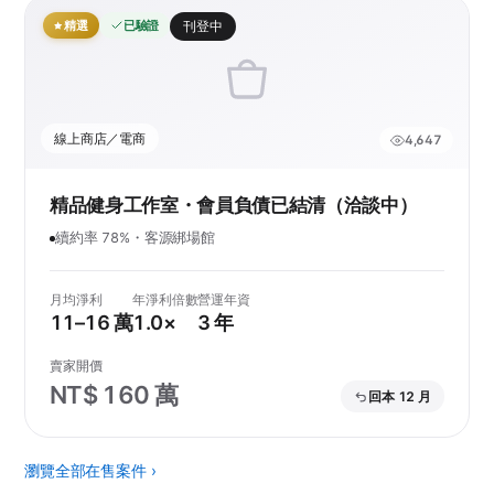
精選
已驗證
刊登中
線上商店／電商
4,647
精品健身工作室・會員負債已結清（洽談中）
續約率 78%・客源綁場館
月均淨利
年淨利倍數
營運年資
11–16 萬
1.0×
3 年
賣家開價
NT$ 160 萬
回本 12 月
瀏覽全部在售案件 ›