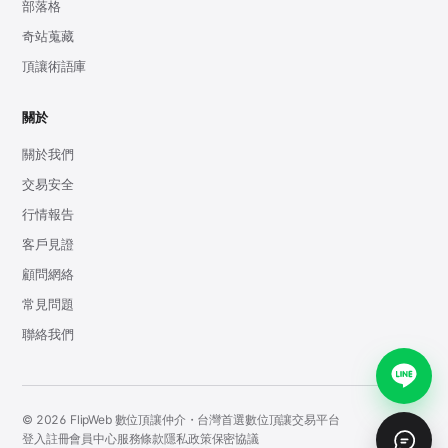
部落格
奇站蒐藏
頂讓術語庫
關於
關於我們
交易安全
行情報告
客戶見證
顧問網絡
常見問題
聯絡我們
© 2026 FlipWeb 數位頂讓仲介・台灣首選數位頂讓交易平台
登入
註冊
會員中心
服務條款
隱私政策
保密協議