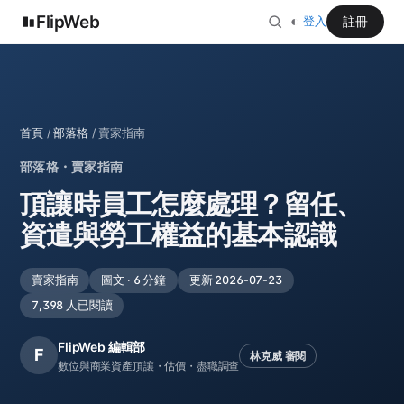
FlipWeb
◐
註冊
登入
首頁
/
部落格
/ 賣家指南
部落格・賣家指南
頂讓時員工怎麼處理？留任、
資遣與勞工權益的基本認識
賣家指南
圖文 · 6 分鐘
更新 2026-07-23
7,398 人已閱讀
FlipWeb 編輯部
F
林克威 審閱
數位與商業資產頂讓・估價・盡職調查