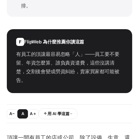
排。
FlipWeb 為什麼推薦你讀這篇
F
有員工的頂讓最容易忽略「人」——員工要不要
留、年資怎麼算、誰負責資遣費，這些沒講清
楚，交割後會變成勞資糾紛，賣家買家都可能被
告。
A−
A
A＋
用 AI 學這篇
頂讓
一間有員工的店或公司，除了設備、生意，還