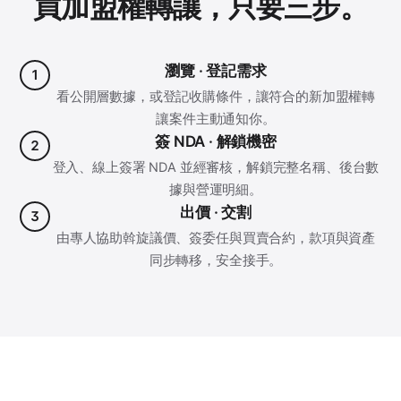
買加盟權轉讓，只要三步。
瀏覽 · 登記需求
1
看公開層數據，或登記收購條件，讓符合的新加盟權轉
讓案件主動通知你。
簽 NDA · 解鎖機密
2
登入、線上簽署 NDA 並經審核，解鎖完整名稱、後台數
據與營運明細。
出價 · 交割
3
由專人協助斡旋議價、簽委任與買賣合約，款項與資產
同步轉移，安全接手。