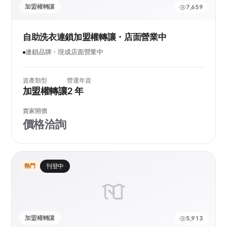
加盟權轉讓
7,659
自助洗衣連鎖加盟權轉讓・店面營業中
連鎖品牌・現成店面營業中
資產類型
營運年資
加盟權轉讓
2 年
賣家開價
價格洽詢
熱門
刊登中
加盟權轉讓
5,913