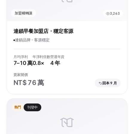
加盟權轉讓
3,263
連鎖早餐加盟店・穩定客源
連鎖品牌・客源穩定
月均淨利
年淨利倍數
營運年資
7–10 萬
0.8×
4 年
賣家開價
NT$ 76 萬
回本 9 月
熱門
刊登中