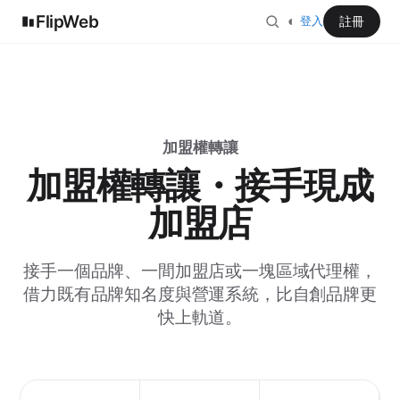
FlipWeb
◐
註冊
登入
加盟權轉讓
加盟權轉讓・接手現成
加盟店
接手一個品牌、一間加盟店或一塊區域代理權，
借力既有品牌知名度與營運系統，比自創品牌更
快上軌道。