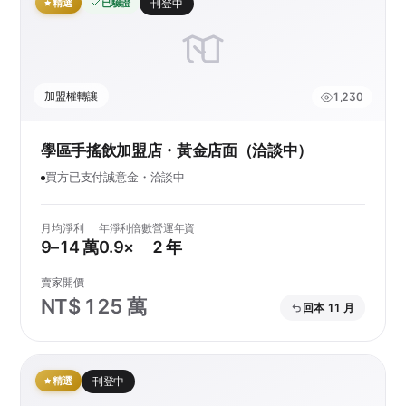
精選
已驗證
刊登中
加盟權轉讓
1,230
學區手搖飲加盟店・黃金店面（洽談中）
買方已支付誠意金・洽談中
月均淨利
年淨利倍數
營運年資
9–14 萬
0.9×
2 年
賣家開價
NT$ 125 萬
回本 11 月
精選
刊登中