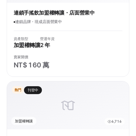
連鎖手搖飲加盟權轉讓・店面營業中
連鎖品牌・現成店面營業中
資產類型
營運年資
加盟權轉讓
2 年
賣家開價
NT$ 160 萬
熱門
刊登中
加盟權轉讓
6,716