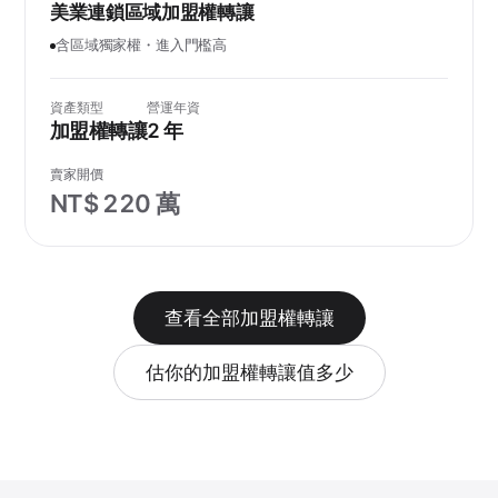
美業連鎖區域加盟權轉讓
含區域獨家權・進入門檻高
資產類型
營運年資
加盟權轉讓
2 年
賣家開價
NT$ 220 萬
查看全部加盟權轉讓
估你的加盟權轉讓值多少