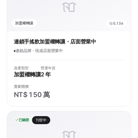
加盟權轉讓
5,136
連鎖手搖飲加盟權轉讓・店面營業中
連鎖品牌・現成店面營業中
資產類型
營運年資
加盟權轉讓
2 年
賣家開價
NT$ 150 萬
已驗證
刊登中