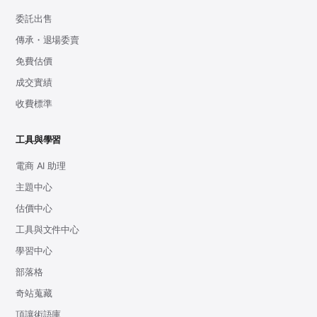
委託出售
傳承・退場委賣
免費估價
成交實績
收費標準
工具與學習
電商 AI 助理
主題中心
估價中心
工具與文件中心
學習中心
部落格
奇站蒐藏
頂讓術語庫