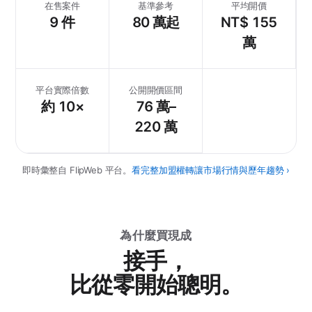
在售案件
基準參考
平均開價
9 件
80 萬起
NT$ 155
萬
平台實際倍數
公開開價區間
約 10×
76 萬–
220 萬
即時彙整自 FlipWeb 平台。
看完整加盟權轉讓市場行情與歷年趨勢 ›
為什麼買現成
接手，
比從零開始聰明。