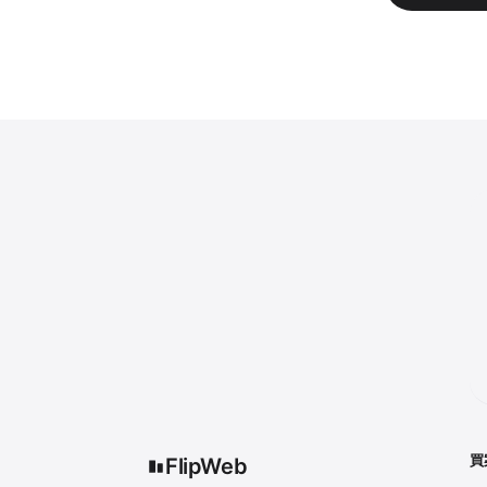
買
FlipWeb