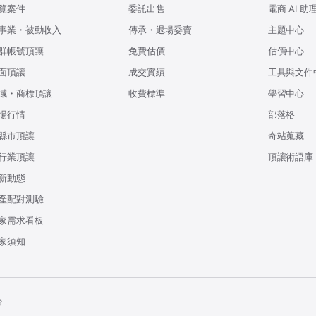
覽案件
委託出售
電商 AI 助
事業・被動收入
傳承・退場委賣
主題中心
群帳號頂讓
免費估價
估價中心
面頂讓
成交實績
工具與文件
域・商標頂讓
收費標準
學習中心
場行情
部落格
縣市頂讓
奇站蒐藏
行業頂讓
頂讓術語庫
新動態
產配對測驗
家需求看板
家須知
台