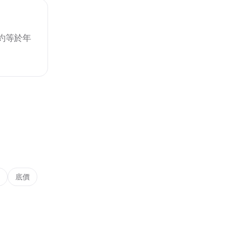
約等於年
價
底價