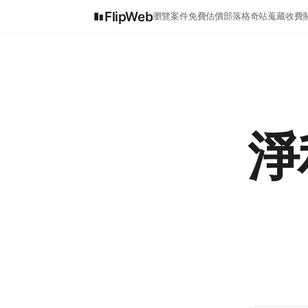
FlipWeb
瀏覽案件
免費估價
部落格
奇站蒐藏
收費
淨