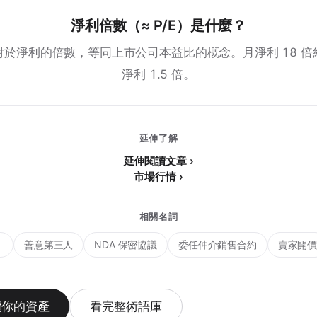
淨利倍數（≈ P/E）是什麼？
對於淨利的倍數，等同上市公司本益比的概念。月淨利 18 倍
淨利 1.5 倍。
延伸了解
延伸閱讀文章 ›
市場行情 ›
相關名詞
）
善意第三人
NDA 保密協議
委任仲介銷售合約
賣家開
價你的資產
看完整術語庫