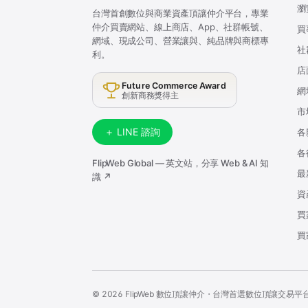
瀏
台灣首創數位與商業資產頂讓仲介平台，專業
仲介買賣網站、線上商店、App、社群帳號、
買
網域、現成公司、營業讓與、純品牌與商標專
社
利。
店
Future Commerce Award
網
創新商務獎得主
市
＋ LINE 諮詢
各
各
FlipWeb Global — 英文站，分享 Web & AI 知
最
識 ↗
資
買
買
© 2026 FlipWeb 數位頂讓仲介・台灣首選數位頂讓交易平