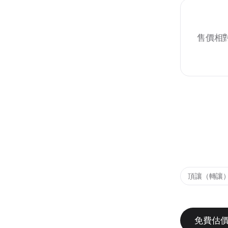
售價相
頂讓（轉讓
免費估