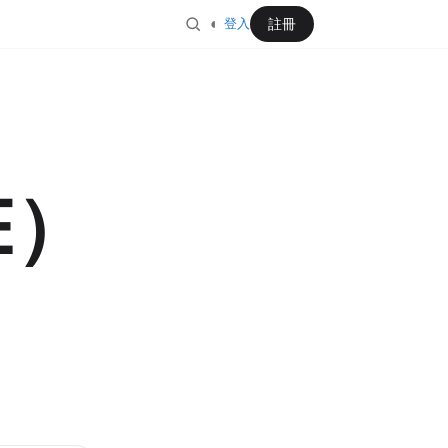
◐
註冊
登入
E）