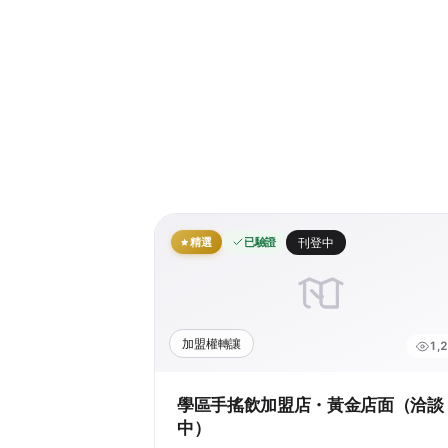
精選
已驗證
刊登中
加盟權轉讓
1,
學區手搖飲加盟店・黃金店面（洽談
中）