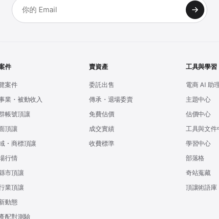
案件
賣資產
工具與學習
覽案件
委託出售
電商 AI 助
事業・被動收入
傳承・退場委賣
主題中心
群帳號頂讓
免費估價
估價中心
面頂讓
成交實績
工具與文件
域・商標頂讓
收費標準
學習中心
場行情
部落格
縣市頂讓
奇站蒐藏
行業頂讓
頂讓術語庫
新動態
產配對測驗