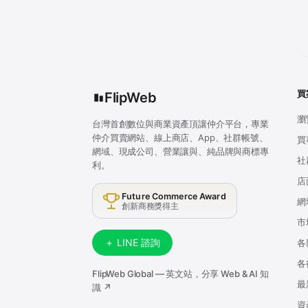
買
FlipWeb
瀏
台灣首創數位與商業資產頂讓仲介平台，專業
仲介買賣網站、線上商店、App、社群帳號、
買
網域、現成公司、營業讓與、純品牌與商標專
社
利。
店
Future Commerce Award
網
創新商務獎得主
市
＋ LINE 諮詢
各
各
FlipWeb Global — 英文站，分享 Web & AI 知
最
識 ↗
資