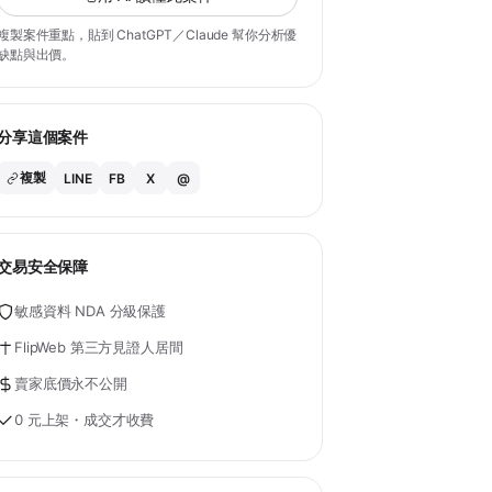
複製案件重點，貼到 ChatGPT／Claude 幫你分析優
缺點與出價。
分享這個案件
複製
LINE
FB
X
@
交易安全保障
敏感資料 NDA 分級保護
FlipWeb 第三方見證人居間
賣家底價永不公開
0 元上架・成交才收費