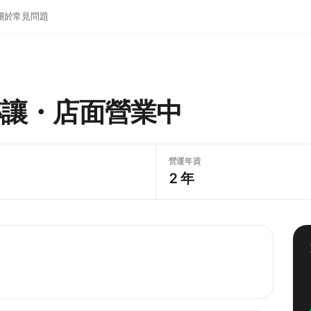
關於
常見問題
轉讓・店面營業中
營運年資
2 年