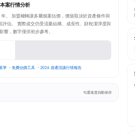
本案行情分析
2 年。 加盟權轉讓多屬個案估價，價值取決於資產條件與
際內容評估。 實際成交仍受流量結構、成長性、財稅潔淨度與
影響，數字僅供初步參考。
基準
・
免費估價工具
・
2026 資產頂讓行情報告
勾選進度自動保存