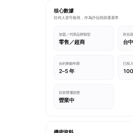
核心數據
任何人皆可檢視，作為評估與篩選基準
加盟／代理品牌類型
所在
零售／超商
台
合約剩餘年限
已投
2–5 年
100
目前營運狀態
營業中
機密資料