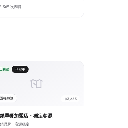
2,369 次瀏覽
已驗證
刊登中
盟權轉讓
3,263
鎖早餐加盟店・穩定客源
連鎖品牌・客源穩定