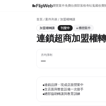
FlipWeb
瀏覽案件
免費估價
部落格
奇站蒐藏
收費
首頁
/
案件列表
/ 加盟權轉讓
加盟權轉讓
刊登中
機密案件
連鎖超商加盟權
月均淨利
—
連鎖品牌・現成店面營業中
含店面與整套設備一次接手
總部協助轉讓與教育訓練