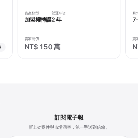
資產類型
營運年資
月
加盟權轉讓
2 年
7
賣家開價
賣
NT$ 150 萬
N
月
訂閱電子報
新上架案件與市場洞察，第一手送到信箱。