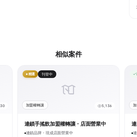
相似案件
精選
刊登中
加盟權轉讓
加
230
5,136
連鎖手搖飲加盟權轉讓・店面營業中
連
連鎖品牌・現成店面營業中