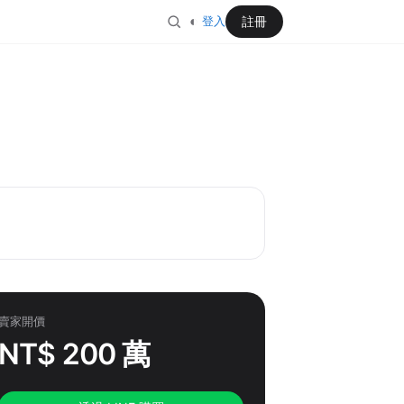
◐
註冊
登入
賣家開價
NT$ 200 萬