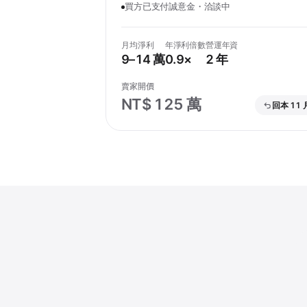
買方已支付誠意金・洽談中
月均淨利
年淨利倍數
營運年資
9–14 萬
0.9×
2 年
賣家開價
NT$ 125 萬
回本 11 