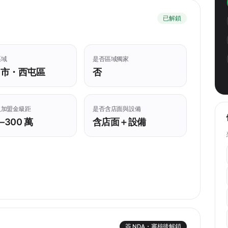
已解鎖
區域
是否區域獨家
中市・西屯區
否
入加盟金級距
是否含店面與設備
–300 萬
含店面＋設備
簽 NDA・審核後解鎖