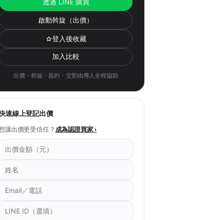
透過 LINE 購買
啟動斡旋（出價）
登入後收藏
加入比較
出價・斡旋・簽約・交割由專人全程協助
快速線上登記出價
想讓出價更受信任？
成為認證買家 ›