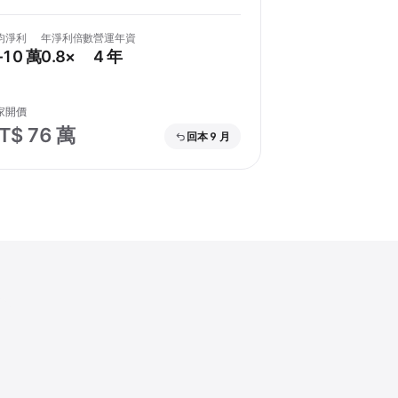
均淨利
年淨利倍數
營運年資
–10 萬
0.8×
4 年
家開價
T$ 76 萬
回本 9 月