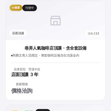
精選
刊登中
店面頂讓
6,122
巷弄人氣咖啡店頂讓・含全套設備
商圈文青人流穩定・整套咖啡設備含在頂讓金內
資產類型
營運年資
店面頂讓
3 年
賣家開價
價格洽詢