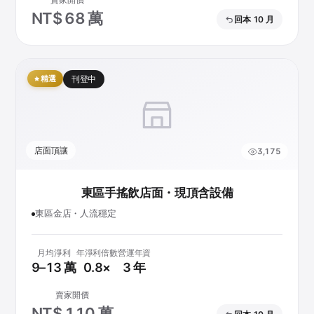
賣家開價
NT$ 68 萬
回本 10 月
精選
刊登中
店面頂讓
3,175
東區手搖飲店面・現頂含設備
東區金店・人流穩定
月均淨利
年淨利倍數
營運年資
9–13 萬
0.8×
3 年
賣家開價
NT$ 110 萬