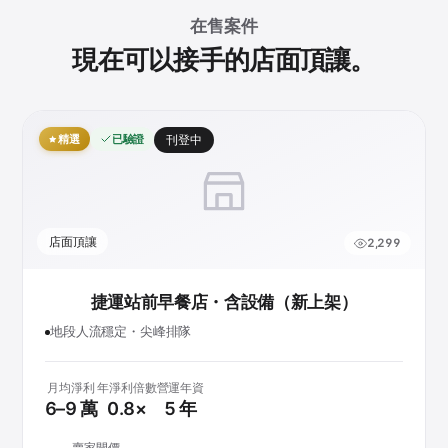
在售案件
現在可以接手的店面頂讓。
精選
已驗證
刊登中
店面頂讓
2,299
捷運站前早餐店・含設備（新上架）
地段人流穩定・尖峰排隊
月均淨利
年淨利倍數
營運年資
6–9 萬
0.8×
5 年