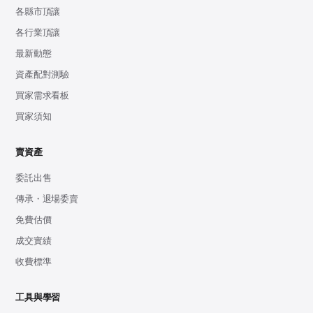
各縣市頂讓
各行業頂讓
最新動態
資產配對測驗
買家需求看板
買家須知
賣資產
委託出售
傳承・退場委賣
免費估價
成交實績
收費標準
工具與學習