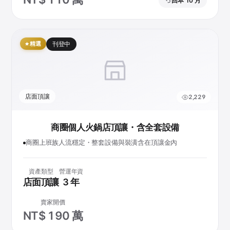
回本 10 月
精選
刊登中
店面頂讓
2,229
商圈個人火鍋店頂讓・含全套設備
商圈上班族人流穩定・整套設備與裝潢含在頂讓金內
資產類型
營運年資
店面頂讓
3 年
賣家開價
NT$ 190 萬