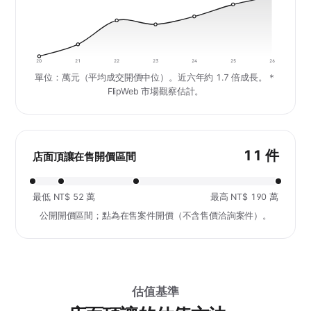
20
21
22
23
24
25
26
單位：萬元（平均成交開價中位）。近六年約 1.7 倍成長。＊
FlipWeb 市場觀察估計。
11 件
店面頂讓在售開價區間
最低 NT$ 52 萬
最高 NT$ 190 萬
公開開價區間；點為在售案件開價（不含售價洽詢案件）。
估值基準