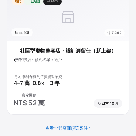
熱門
已驗證
刊登中
店面頂讓
7,262
社區型寵物美容店・設計師留任（新上架）
熟客綁店・預約名單可過戶
月均淨利
年淨利倍數
營運年資
4–7 萬
0.8×
3 年
賣家開價
NT$ 52 萬
回本 10 月
查看全部店面頂讓案件 ›