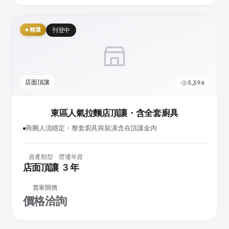
精選
刊登中
店面頂讓
5,396
東區人氣拉麵店頂讓・含全套廚具
商圈人流穩定・整套廚具與裝潢含在頂讓金內
資產類型
營運年資
店面頂讓
3 年
賣家開價
價格洽詢