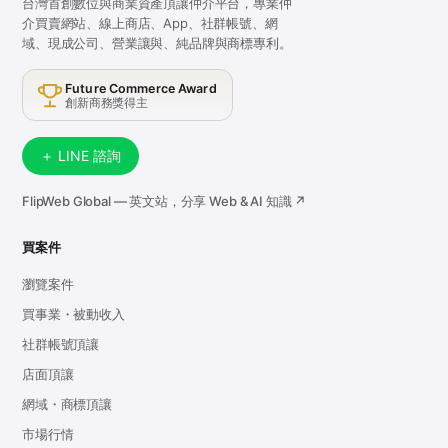
台灣首創數位與商業資產頂讓仲介平台，專業仲
介買賣網站、線上商店、App、社群帳號、網
域、現成公司、營業讓與、純品牌與商標專利。
Future Commerce Award
創新商務獎得主
＋ LINE 諮詢
FlipWeb Global — 英文站，分享 Web & AI 知識 ↗
買案件
瀏覽案件
買事業・被動收入
社群帳號頂讓
店面頂讓
網域・商標頂讓
市場行情