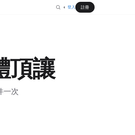
◐
註冊
登入
體頂讓
件一次