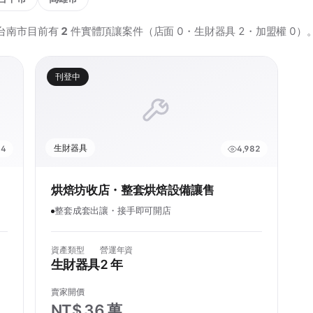
台南市目前有
2
件實體頂讓案件（店面 0・生財器具 2・加盟權 0）
刊登中
生財器具
54
4,982
烘焙坊收店・整套烘焙設備讓售
整套成套出讓・接手即可開店
資產類型
營運年資
生財器具
2 年
賣家開價
NT$ 36 萬