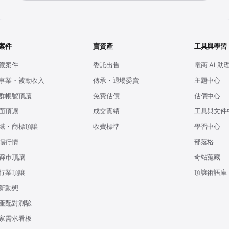
案件
賣資產
工具與學習
覽案件
委託出售
電商 AI 助
事業・被動收入
傳承・退場委賣
主題中心
群帳號頂讓
免費估價
估價中心
面頂讓
成交實績
工具與文件
域・商標頂讓
收費標準
學習中心
場行情
部落格
縣市頂讓
奇站蒐藏
行業頂讓
頂讓術語庫
新動態
產配對測驗
家需求看板