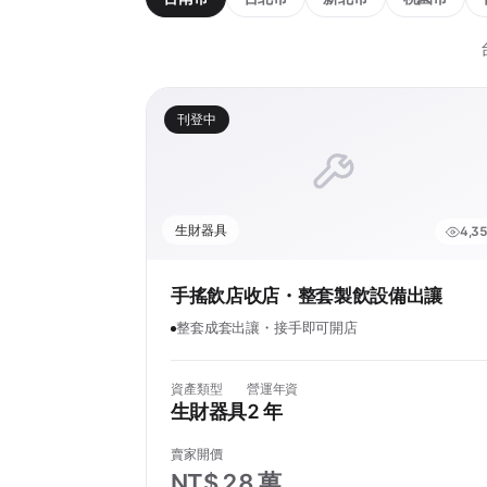
刊登中
生財器具
4,3
手搖飲店收店・整套製飲設備出讓
整套成套出讓・接手即可開店
資產類型
營運年資
生財器具
2 年
賣家開價
NT$ 28 萬