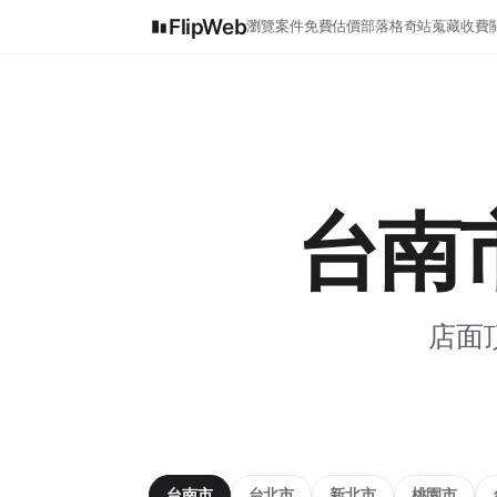
FlipWeb
瀏覽案件
免費估價
部落格
奇站蒐藏
收費
台南
店面
台南市
台北市
新北市
桃園市