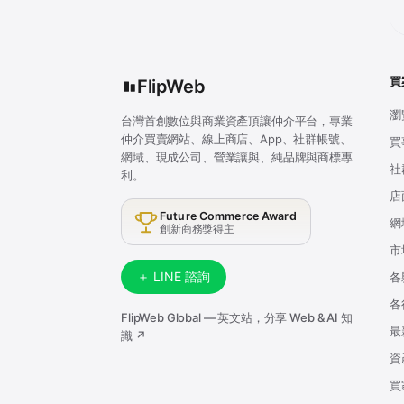
買
FlipWeb
瀏
台灣首創數位與商業資產頂讓仲介平台，專業
仲介買賣網站、線上商店、App、社群帳號、
買
網域、現成公司、營業讓與、純品牌與商標專
社
利。
店
Future Commerce Award
網
創新商務獎得主
市
＋ LINE 諮詢
各
各
FlipWeb Global — 英文站，分享 Web & AI 知
最
識 ↗
資
買