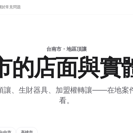
關於
常見問題
台南市・地區頂讓
市的店面與實
頂讓、生財器具、加盟權轉讓——在地案
看。
台中市
高雄市